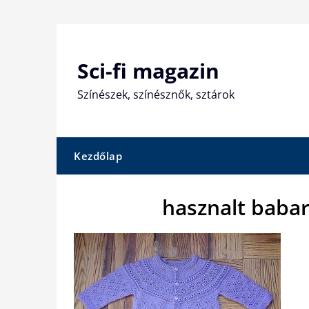
Skip
to
content
Sci-fi magazin
Színészek, színésznők, sztárok
Kezdőlap
hasznalt baba