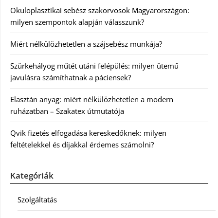
Okuloplasztikai sebész szakorvosok Magyarországon:
milyen szempontok alapján válasszunk?
Miért nélkülözhetetlen a szájsebész munkája?
Szürkehályog műtét utáni felépülés: milyen ütemű
javulásra számíthatnak a páciensek?
Elasztán anyag: miért nélkülözhetetlen a modern
ruházatban – Szakatex útmutatója
Qvik fizetés elfogadása kereskedőknek: milyen
feltételekkel és díjakkal érdemes számolni?
Kategóriák
Szolgáltatás