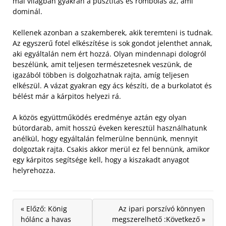
mai világban gyakran a pusztítás és rombolás az, ami
dominál.
Kellenek azonban a szakemberek, akik teremteni is tudnak.
Az egyszerű fotel elkészítése is sok gondot jelenthet annak,
aki egyáltalán nem ért hozzá. Olyan mindennapi dologról
beszélünk, amit teljesen természetesnek veszünk, de
igazából többen is dolgozhatnak rajta, amíg teljesen
elkészül. A vázat gyakran egy ács készíti, de a burkolatot és
bélést már a kárpitos helyezi rá.
A közös együttműködés eredménye aztán egy olyan
bútordarab, amit hosszú éveken keresztül használhatunk
anélkül, hogy egyáltalán felmerülne bennünk, mennyit
dolgoztak rajta. Csakis akkor merül ez fel bennünk, amikor
egy kárpitos segítsége kell, hogy a kiszakadt anyagot
helyrehozza.
« Előző: König
Az ipari porszívó könnyen
hólánc a havas
megszerelhető :Következő »