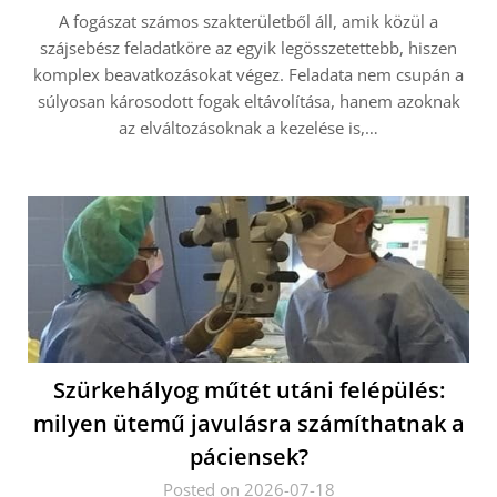
A fogászat számos szakterületből áll, amik közül a
szájsebész feladatköre az egyik legösszetettebb, hiszen
komplex beavatkozásokat végez. Feladata nem csupán a
súlyosan károsodott fogak eltávolítása, hanem azoknak
az elváltozásoknak a kezelése is,…
Szürkehályog műtét utáni felépülés:
milyen ütemű javulásra számíthatnak a
páciensek?
Posted on 2026-07-18