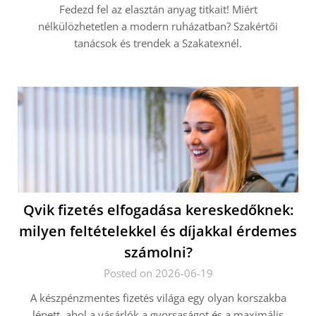
Fedezd fel az elasztán anyag titkait! Miért
nélkülözhetetlen a modern ruházatban? Szakértői
tanácsok és trendek a Szakatexnél.
Qvik fizetés elfogadása kereskedőknek:
milyen feltételekkel és díjakkal érdemes
számolni?
Posted on 2026-06-19
A készpénzmentes fizetés világa egy olyan korszakba
lépett, ahol a vásárlók a gyorsaságot és a maximális