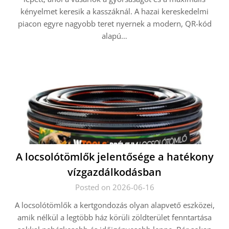
kényelmet keresik a kasszáknál. A hazai kereskedelmi
piacon egyre nagyobb teret nyernek a modern, QR-kód
alapú…
A locsolótömlők jelentősége a hatékony
vízgazdálkodásban
Posted on 2026-06-16
A locsolótömlők a kertgondozás olyan alapvető eszközei,
amik nélkül a legtöbb ház körüli zöldterület fenntartása