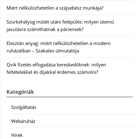
Miért nélkülözhetetlen a szájsebész munkája?
Szürkehályog műtét utáni felépülés: milyen ütemű
javulásra számíthatnak a páciensek?
Elasztán anyag: miért nélkülözhetetlen a modern
ruházatban – Szakatex útmutatója
Qvik fizetés elfogadása kereskedőknek: milyen
feltételekkel és díjakkal érdemes számolni?
Kategóriák
Szolgáltatás
Webáruház
Hírek