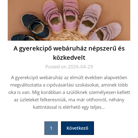
A gyerekcipő webáruház népszerű és
közkedvelt
Posted on 2026-04-29
A gyerekcipő webáruház az elmúlt években alapvetően
megváltoztatta a cipővásárlási szokásokat, aminek több
oka is van. Míg korábban a szülőknek személyesen kellett
az üzleteket felkeresniük, ma már otthonról, néhány
kattintással is elérhető egy teljes…
Bejegyzések
1
Következő
lapozása