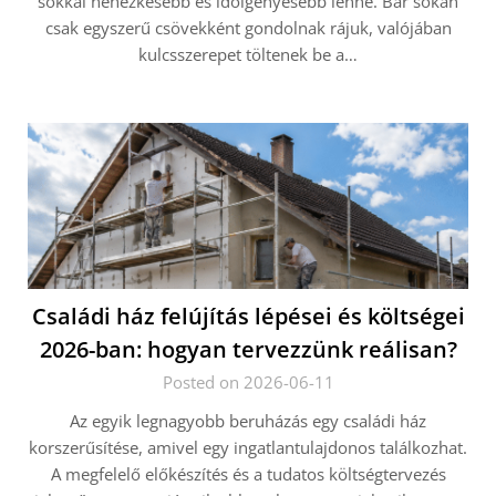
sokkal nehézkesebb és időigényesebb lenne. Bár sokan
csak egyszerű csövekként gondolnak rájuk, valójában
kulcsszerepet töltenek be a…
Családi ház felújítás lépései és költségei
2026-ban: hogyan tervezzünk reálisan?
Posted on 2026-06-11
Az egyik legnagyobb beruházás egy családi ház
korszerűsítése, amivel egy ingatlantulajdonos találkozhat.
A megfelelő előkészítés és a tudatos költségtervezés