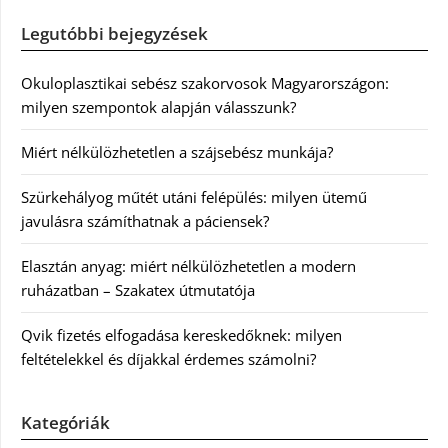
Legutóbbi bejegyzések
Okuloplasztikai sebész szakorvosok Magyarországon:
milyen szempontok alapján válasszunk?
Miért nélkülözhetetlen a szájsebész munkája?
Szürkehályog műtét utáni felépülés: milyen ütemű
javulásra számíthatnak a páciensek?
Elasztán anyag: miért nélkülözhetetlen a modern
ruházatban – Szakatex útmutatója
Qvik fizetés elfogadása kereskedőknek: milyen
feltételekkel és díjakkal érdemes számolni?
Kategóriák