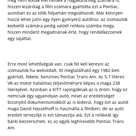
még nem voltak elérhetőek a nagyközönség számára is,
hiszen kizárólag a film számára gyártotta ezt a Pontiac,
azonban ez az idők folyamán megváltozott. Már könnyen
hozzá lehet jutni egy ilyen gyönyörű autóhoz, az izomautók
kedvelői számára pedig valódi relikvia számba megy,
hiszen mindent megadnának érte, hogy rendelkezzenek
egy sajáttal.
Erre most lehetőségük van, csak fel kell keresni az
izomautok.hu weboldalt. Itt megtalálható egy 1982-ben
gyártott, fekete, benzines Pontiac Trans Am. Az 5,7 literes
V8-as motor hatalmas teljesítményre képes a maga 238
lóerejével. Azonban a KITT rajongóknak az is öröm, hogy ez
nemcsak egy ugyanolyan autó, mivel az eredetiséget
bizonyító dokumentumokból az is kiderül, hogy ezt az autót
maga David Hasselhoff is használta a filmben, de az autó
eredeti tervezője is ezt támasztja alá. Ezt a relikviát így
bárki beszerezheti, ez az egyik leghíresebb Pontiac Trans
Am.