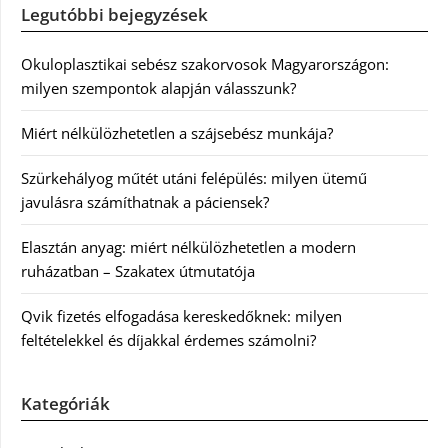
Legutóbbi bejegyzések
Okuloplasztikai sebész szakorvosok Magyarországon:
milyen szempontok alapján válasszunk?
Miért nélkülözhetetlen a szájsebész munkája?
Szürkehályog műtét utáni felépülés: milyen ütemű
javulásra számíthatnak a páciensek?
Elasztán anyag: miért nélkülözhetetlen a modern
ruházatban – Szakatex útmutatója
Qvik fizetés elfogadása kereskedőknek: milyen
feltételekkel és díjakkal érdemes számolni?
Kategóriák