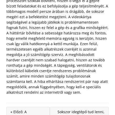
processzort szokták bővíteni, hiszen ő végzi el a gépre
bízott feladatokat és ez befolyásolja a gép teljesítményét. A
többmagos modell persze árában is drágább, de sokszor
megéri ezt a befektetést megejteni. A videokártya
segítségével a legújabb játékok is problémamentesen
fognak futni, hiszen ez felel a gép és a grafika minőségéért.
A háttértár bővítése a sebessége határozza meg és fontos,
hogy emellé megfelelő memória egység is kerüljön, hiszen
csak így válik hatékonnyá a kettő munkája. Ezen felül,
természetesen egyéb alkatrészek cseréjét is azonnal
megoldja a jó számítógép szerviz. A meghibásodott
hardver cseréjét nem szabad halogatni, hiszen az tovább
ronthatja a gép minőségét. A tápegység, ventilátorok és
különböző kábelek cseréje rendszeres problémának
számít, amire minden számítógép tulajdonosnak
számítania kell. A hiba elhárítása rendszerint pár nap alatt
megoldódik, annak függvényében, hogy kell-e speciális
alkatrészt rendelni az internetről vagy sem.
« Előző: A
Sokszor idegtépő tud lenni,