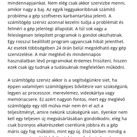
mindennapjainkat. Nem elég csak akkor szervizbe menni,
amikor nagy a baj. Az egyik leggyakoribbnak számító
probléma a gép szoftveres karbantartása jelenti. A
számítógép szerviz azonnal kezelni tudja a problémát és
felméri a gép jelenlegi állapotát. A túl sok vagy a
feleslegesen telepített programok is gondot okozhatnak.
Egy rosszul beállított program ugyancsak hibát jelenthet.
Az esetek többségében 24 órán belül megoldható egy gép
szervizelése. A már meglévő és mindennapos
használatban lévő programokat érdemes frissíteni, hiszen
ezek csak így tudnak a tudásuknak megfelelően működni.
A számítógép szerviz akkor is a segítségünkre siet, ha
éppen valamilyen számítógépes bővítésre van szükségünk,
legyen az processzor, merevlemez, videokártya vagy
memóriacsere. Ez azért nagyon fontos, mert egy meglévő
számítógép egy idő múlva már nem éri el azt a
teljesítményt, amire nekünk szükségünk van. Ilyenkor nem
kell egy teljesen új megvásárlásában gondolkodni, elég ha
csak bizonyos alkatrészeket cserélünk jobbra és a gép
máris úgy fog működni, mint egy új. Első körben mindig a