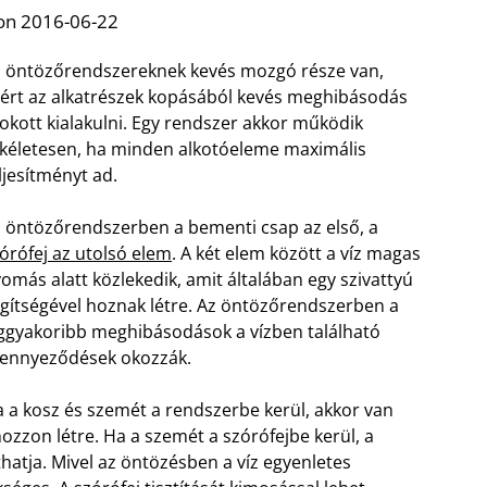
on 2016-06-22
 öntözőrendszereknek kevés mozgó része van,
ért az alkatrészek kopásából kevés meghibásodás
okott kialakulni. Egy rendszer akkor működik
kéletesen, ha minden alkotóeleme maximális
ljesítményt ad.
 öntözőrendszerben a bementi csap az első, a
órófej az utolsó elem
. A két elem között a víz magas
omás alatt közlekedik, amit általában egy szivattyú
gítségével hoznak létre. Az öntözőrendszerben a
ggyakoribb meghibásodások a vízben található
ennyeződések okozzák.
 a kosz és szemét a rendszerbe kerül, akkor van
ozzon létre. Ha a szemét a szórófejbe kerül, a
thatja. Mivel az öntözésben a víz egyenletes