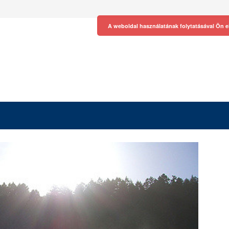
A weboldal használatának folytatásával Ön e