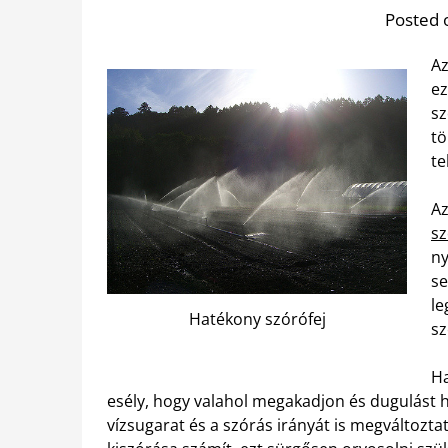
Posted 
Az
ez
sz
tö
te
Az
sz
ny
se
le
Hatékony szórófej
sz
Ha
esély, hogy valahol megakadjon és dugulást h
vízsugarat és a szórás irányát is megváltozta