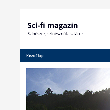
Skip
to
content
Sci-fi magazin
Színészek, színésznők, sztárok
Kezdőlap