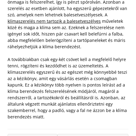
önmaga is felszerelhet, így is pénzt spórolván. Azonban a
szerelés az esetben ajánlott, ha egyszerű gépezetekről van
szó, amelyek nem lehetnek balesetveszélyesek. A
klímaszerelés nem tartozik a balesetveszélyes
műveletek
közé és maga a klíma sem az. Ezeknek a felszerelése nem
igényel sok időt, hiszen pár csavart kell belefúrni a falba,
abba megfelelően belerögzíteni a tartópaneleket és máris
ráhelyezhetjük a klíma berendezést.
A továbbiakban csak egy-két csövet kell a megfelelő helyre
tenni, rögzíteni és kezdődhet is az üzemeltetés. A
klímaszerelés egyszerű és az egészet még könnyebbé teszi
az a kézikönyv, amit egy vásárlás esetén a csomagban
kapunk. Ez a kézikönyv több nyelven is pontos leírást ad a
klíma berendezés felszerelésének módjáról, magáról a
rendszerről, a tartozékokról és beállításról is. Azonban, az
általunk végzett munkát ajánlatos ellenőriztetni egy
szakemberrel, hogy a padló, vagy a fal ne ázzon be a klíma
berendezés miatt.