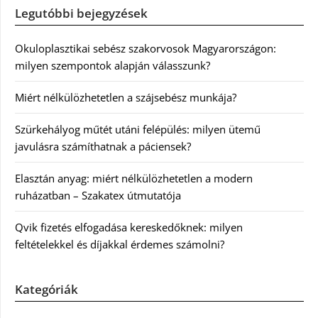
Legutóbbi bejegyzések
Okuloplasztikai sebész szakorvosok Magyarországon:
milyen szempontok alapján válasszunk?
Miért nélkülözhetetlen a szájsebész munkája?
Szürkehályog műtét utáni felépülés: milyen ütemű
javulásra számíthatnak a páciensek?
Elasztán anyag: miért nélkülözhetetlen a modern
ruházatban – Szakatex útmutatója
Qvik fizetés elfogadása kereskedőknek: milyen
feltételekkel és díjakkal érdemes számolni?
Kategóriák