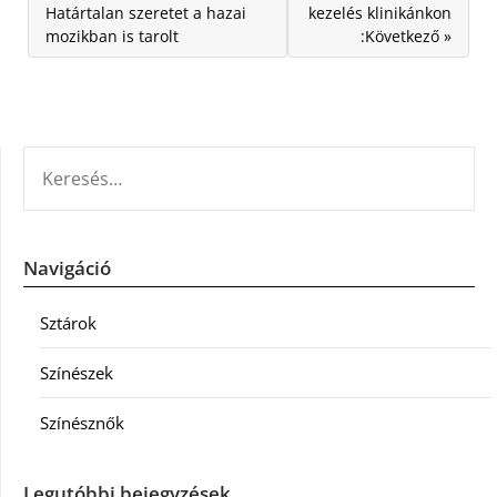
Határtalan szeretet a hazai
kezelés klinikánkon
mozikban is tarolt
:Következő »
KERESÉS:
Navigáció
Sztárok
Színészek
Színésznők
Legutóbbi bejegyzések