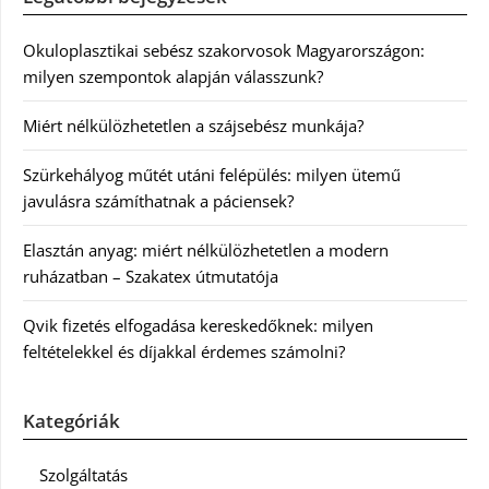
Okuloplasztikai sebész szakorvosok Magyarországon:
milyen szempontok alapján válasszunk?
Miért nélkülözhetetlen a szájsebész munkája?
Szürkehályog műtét utáni felépülés: milyen ütemű
javulásra számíthatnak a páciensek?
Elasztán anyag: miért nélkülözhetetlen a modern
ruházatban – Szakatex útmutatója
Qvik fizetés elfogadása kereskedőknek: milyen
feltételekkel és díjakkal érdemes számolni?
Kategóriák
Szolgáltatás