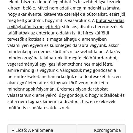
jelent, hiszen a lehető legjobbat és leszebbet igyekeznek
kihozni belőle. Mivel nem adatik meg mindenki számára,
hogy akár évente, kétévente cseréljék a bútoraikat, ezért jól
meg kell gondolni, hogy mit is vásárolunk. A
bútor vásárlás
a világhálón is megejthető
, stílusos, divatos berendezések
találhatóak az enterieur oldalán is. Itt híres külföldi
tervezők alkotásait is megtalálhatjuk, amennyiben
valamilyen egyedi és különleges darabra vágyunk, akkor
mindenképp érdemes körülnézni az weboldalon.
A lakás
minden zugába találhatunk itt megfelelő bútordarabot,
végeredményül egy igazi álomotthont hoz majd létre,
amire mindig is vágytunk. Válogassuk meg gondosan a
berendezéseket, ne hamarkodjuk el a döntéseket, hiszen
akár egy életen át ezek fognak körülvenni minket a
mindennapok folyamán. Érdemes olyan darabokat
választanunk, amelyekről úgy gondoljuk, hogy időtállóak és
soha nem fognak kimenni a divatból, hiszen ezek évek
múltán is csodálatosak lesznek.
« Előző: A Philomena-
Körömgomba