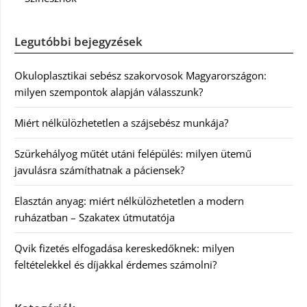
Legutóbbi bejegyzések
Okuloplasztikai sebész szakorvosok Magyarországon:
milyen szempontok alapján válasszunk?
Miért nélkülözhetetlen a szájsebész munkája?
Szürkehályog műtét utáni felépülés: milyen ütemű
javulásra számíthatnak a páciensek?
Elasztán anyag: miért nélkülözhetetlen a modern
ruházatban – Szakatex útmutatója
Qvik fizetés elfogadása kereskedőknek: milyen
feltételekkel és díjakkal érdemes számolni?