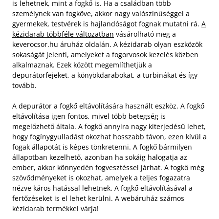
is lehetnek, mint a fogkő is. Ha a családban több
személynek van fogköve, akkor nagy valószínűséggel a
gyermekek, testvérek is hajlandóságot fognak mutatni rá.
A
kézidarab többféle változatban
vásárolható meg a
keverocsor.hu áruház oldalán. A kézidarab olyan eszközök
sokaságát jelenti, amelyeket a fogorvosok kezelés közben
alkalmaznak. Ezek között megemlíthetjük a
depurátorfejeket, a könyökdarabokat, a turbinákat és így
tovább.
A depurátor a fogkő eltávolítására használt eszköz. A fogkő
eltávolítása igen fontos, mivel több betegség is
megelőzhető általa. A fogkő annyira nagy kiterjedésű lehet,
hogy fogínygyulladást okozhat hosszabb távon, ezen kívül a
fogak állapotát is képes tönkretenni. A fogkő bármilyen
állapotban kezelhető, azonban ha sokáig halogatja az
ember, akkor könnyedén fogvesztéssel járhat. A fogkő még
szövődményeket is okozhat, amelyek a teljes fogazatra
nézve káros hatással lehetnek. A fogkő eltávolításával a
fertőzéseket is el lehet kerülni. A webáruház számos
kézidarab termékkel várja!