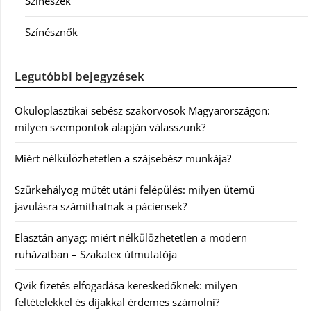
Színészek
Színésznők
Legutóbbi bejegyzések
Okuloplasztikai sebész szakorvosok Magyarországon:
milyen szempontok alapján válasszunk?
Miért nélkülözhetetlen a szájsebész munkája?
Szürkehályog műtét utáni felépülés: milyen ütemű
javulásra számíthatnak a páciensek?
Elasztán anyag: miért nélkülözhetetlen a modern
ruházatban – Szakatex útmutatója
Qvik fizetés elfogadása kereskedőknek: milyen
feltételekkel és díjakkal érdemes számolni?