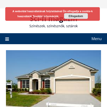
Skip
to
A weboldal használatának folytatásával Ön elfogadja a cookie-k
content
Sci-fi magazin
Elfogadom
használatát
További információk
Színészek, színésznők, sztárok
Menu