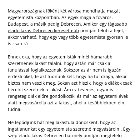
Magyarországnak főként két városa mondhatja magát
egyetemista központban. Az egyik maga a főváros,
Budapest, a másik pedig Debrecen. Amikor egy
tágasabb
eladó lakás Debrecen keresettebb
pontján felüti a fejét,
akkor várható, hogy egy vagy több egyetemista gyorsan le
is csap rá.
Ennek oka, hogy az egyetemisták minél hamarabb
szeretnének lakást találni, hogy aztán már csak a
tanulással foglalkozzanak. Sokszor az ár nem is igazán
érdekli őket,de azt tudnunk kell, hogy ha túl drága, akkor
biztos nem veszik meg. Sokan azt hiszik, hogy a diákok csak
bérelni szeretnék a lakást. Ám ez tévedés, ugyanis
rengeteg diák előre gondolkozik, és már az egyetemi évek
alatt megvásárolja azt a lakást, ahol a későbbiekben élni
tudna.
Ne lepődjünk hát meg lakástulajdonosként, hogy az
ingatlanunkat egy egyetemista szeretné megvásárolni. Egy
szép eladó lakás Debrecen bármely pontján megfelelő