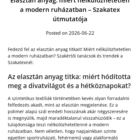
Elasztán anyag: miért nélkülözhetetlen
a modern ruházatban – Szakatex
útmutatója
Posted on 2026-06-22
Fedezd fel az elasztán anyag titkait! Miért nélkülözhetetlen
a modern ruházatban? Szakértői tanácsok és trendek a
Szakatexnél.
Az elasztán anyag titka: miért hódította
meg a divatvilágot és a hétköznapokat?
A szintetikus textíliák történetében kevés olyan forradalmi
felfedezés akadt, mint az elasztán megjelenése. Ez a
polimer alapú szál eredeti hosszának akár négyszeresére
is megnyúlik, majd maradéktalanul visszahúzódik – ez a
tulajdonsága teszi nélkülözhetetlenné a modern
ruházatban. Nem véletlen, hogy napjainkban szinte
egyetlen sportruházati, fehérnemű vagy alakformáló