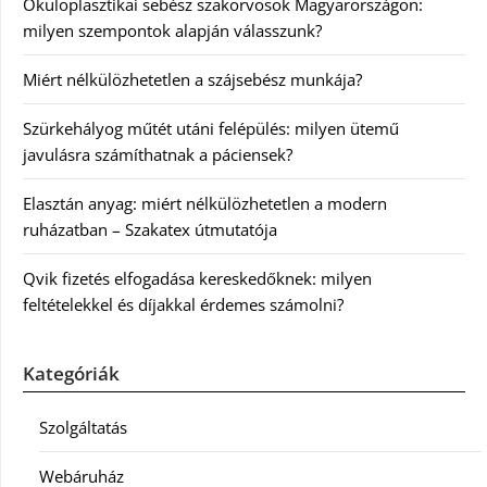
Okuloplasztikai sebész szakorvosok Magyarországon:
milyen szempontok alapján válasszunk?
Miért nélkülözhetetlen a szájsebész munkája?
Szürkehályog műtét utáni felépülés: milyen ütemű
javulásra számíthatnak a páciensek?
Elasztán anyag: miért nélkülözhetetlen a modern
ruházatban – Szakatex útmutatója
Qvik fizetés elfogadása kereskedőknek: milyen
feltételekkel és díjakkal érdemes számolni?
Kategóriák
Szolgáltatás
Webáruház