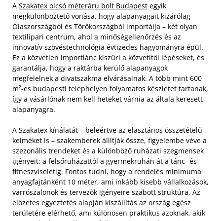
A
Szakatex olcsó méteráru bolt Budapest
egyik
megkülönböztető vonása, hogy alapanyagait kizárólag
Olaszországból és Törökországból importálja – két olyan
textilipari centrum, ahol a minőségellenőrzés és az
innovatív szövéstechnológia évtizedes hagyományra épül.
Ez a közvetlen importlánc kiszűri a közvetítői lépéseket, és
garantálja, hogy a raktárba kerülő alapanyagok
megfelelnek a divatszakma elvárásainak. A több mint 600
m²-es budapesti telephelyen folyamatos készletet tartanak,
így a vásárlónak nem kell heteket várnia az általa keresett
alapanyagra.
A Szakatex kínálatát – beleértve az elasztános összetételű
kelméket is – szakemberek állítják össze, figyelembe véve a
szezonális trendeket és a különböző ruházati szegmensek
igényeit: a felsőruházattól a gyermekruhán át a tánc- és
fitneszviseletig. Fontos tudni, hogy a rendelés minimuma
anyagfajtánként 10 méter, ami inkább kisebb vállalkozások,
varrószalonok és tervezők igényeire szabott struktúra. Az
előzetes egyeztetés alapján kiszállítás az ország egész
területére elérhető, ami különösen praktikus azoknak, akik