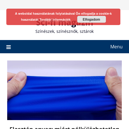
Skip
to
A weboldal használatának folytatásával Ön elfogadja a cookie-k
content
Sci-fi magazin
Elfogadom
használatát
További információk
Színészek, színésznők, sztárok
Menu