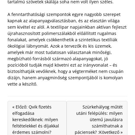
tartalmú szövetek skálája soha nem volt ilyen széles.
A fenntarthatósági szempontok egyre nagyobb szerepet
kapnak az alapanyagválasztásban, és az elasztán világa
sem kivétel ez alól. A textilipar napjainkban aktívan fejleszt
újrahasznosított polimerszálakból előállított rugalmas
fonalakat, amelyek csökkenthetik a szintetikus textíliák
ökológiai lábnyomát. Azok a tervezők és kis üzemek,
amelyek már most tudatosan választanak minőségi,
megbízható forrásból származó alapanyagokat, jó
pozícióból tudják majd követni ezt az irányvonalat – és
biztosíthatják vevőiknek, hogy a végterméket nem csupán
dizájn, hanem anyagminőség szempontjából is komolyan
vette a készítő.
« Előző: Qvik fizetés
Szürkehályog műtét
elfogadása
utáni felépülés: milyen
kereskedőknek: milyen
ütemű javulásra
feltételekkel és díjakkal
számíthatnak a
érdemes számolni?
páciensek? :Következő »