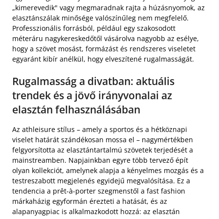
„kimerevedik" vagy megmaradnak rajta a húzásnyomok, az
elasztánszálak minősége valószínűleg nem megfelelő.
Professzionális forrásból, például egy szakosodott
méteráru nagykereskedőtől vásárolva nagyobb az esélye,
hogy a szövet mosást, formázást és rendszeres viseletet
egyaránt kibír anélkül, hogy elveszítené rugalmasságát.
Rugalmasság a divatban: aktuális
trendek és a jövő irányvonalai az
elasztán felhasználásában
Az athleisure stílus – amely a sportos és a hétköznapi
viselet határát szándékosan mossa el – nagymértékben
felgyorsította az elasztántartalmú szövetek terjedését a
mainstreamben. Napjainkban egyre több tervező épít
olyan kollekciót, amelynek alapja a kényelmes mozgás és a
testreszabott megjelenés egyidejű megvalósítása. Ez a
tendencia a prêt-à-porter szegmenstől a fast fashion
márkaházig egyformán érezteti a hatását, és az
alapanyagpiac is alkalmazkodott hozzá: az elasztán