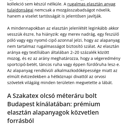
kollekció sem készül nélküle. A
rugalmas elasztán anyag
tulajdonságai
nemcsak a mozgásszabadságot növelik,
hanem a viselet tartósságát is jelentősen javítják.
A mindennapokban az elasztán jelenlétét leginkább akkor
vesszük észre, ha hiányzik: egy merev nadrág, egy feszülő
póló vagy egy nyomó cipő azonnal jelzi, hogy az alapanyag
nem tartalmaz rugalmasságot biztosító szálat. Az elasztán
aránya egy textíliában általában 2–20 százalék között
mozog, és ez az arány meghatározza, hogy a végeredmény
sportcipő-betét, táncos ruha vagy éppen fürdőruha lesz-e.
Az alapanyag rendkívüli alkalmazkodóképessége miatt az
elmúlt évtizedekben a hétköznapi divattól az orvosi
szövetek világáig minden területen megvetette a lábát.
A Szakatex olcsó méteráru bolt
Budapest kínálatában: prémium
elasztán alapanyagok közvetlen
forrásból