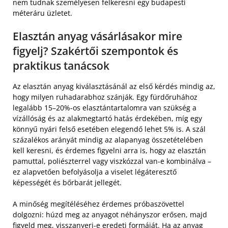
nem tudnak személyesen felkeresni egy budapesti
méteráru üzletet.
Elasztán anyag vásárlásakor mire
figyelj? Szakértői szempontok és
praktikus tanácsok
Az elasztán anyag kiválasztásánál az első kérdés mindig az,
hogy milyen ruhadarabhoz szánják. Egy fürdőruhához
legalább 15–20%-os elasztántartalomra van szükség a
vízállóság és az alakmegtartó hatás érdekében, míg egy
könnyű nyári felső esetében elegendő lehet 5% is. A szál
százalékos arányát mindig az alapanyag összetételében
kell keresni, és érdemes figyelni arra is, hogy az elasztán
pamuttal, poliészterrel vagy viszkózzal van-e kombinálva –
ez alapvetően befolyásolja a viselet légáteresztő
képességét és bőrbarát jellegét.
A minőség megítéléséhez érdemes próbaszövettel
dolgozni: húzd meg az anyagot néhányszor erősen, majd
figyeld meg, visszanyeri-e eredeti formáját. Ha az anyag