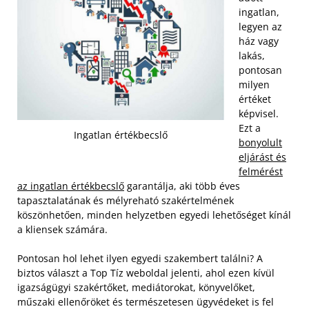
ingatlan,
legyen az
ház vagy
lakás,
pontosan
milyen
értéket
képvisel.
Ezt a
Ingatlan értékbecslő
bonyolult
eljárást és
felmérést
az ingatlan értékbecslő
garantálja, aki több éves
tapasztalatának és mélyreható szakértelmének
köszönhetően, minden helyzetben egyedi lehetőséget kínál
a kliensek számára.
Pontosan hol lehet ilyen egyedi szakembert találni? A
biztos választ a Top Tíz weboldal jelenti, ahol ezen kívül
igazságügyi szakértőket, mediátorokat, könyvelőket,
műszaki ellenőröket és természetesen ügyvédeket is fel