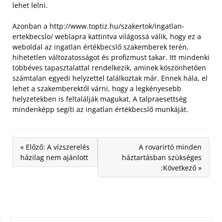
lehet lelni.
Azonban a http://www.toptiz.hu/szakertok/ingatlan-
ertekbecslo/ weblapra kattintva világossá válik, hogy ez a
weboldal az ingatlan értékbecslő szakemberek terén,
hihetetlen változatosságot és profizmust takar. Itt mindenki
többéves tapasztalattal rendelkezik, aminek köszönhetően
számtalan egyedi helyzettel találkoztak már. Ennek hála, el
lehet a szakemberektől várni, hogy a legkényesebb
helyzetekben is feltalálják magukat. A talpraesettség
mindenképp segíti az ingatlan értékbecslő munkáját.
« Előző: A vízszerelés
A rovarirtó minden
házilag nem ajánlott
háztartásban szükséges
:Következő »