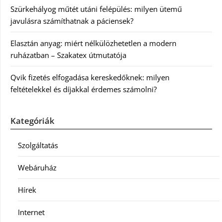
Szürkehályog műtét utáni felépülés: milyen ütemű
javulásra számíthatnak a páciensek?
Elasztán anyag: miért nélkülözhetetlen a modern
ruházatban – Szakatex útmutatója
Qvik fizetés elfogadása kereskedőknek: milyen
feltételekkel és díjakkal érdemes számolni?
Kategóriák
Szolgáltatás
Webáruház
Hírek
Internet