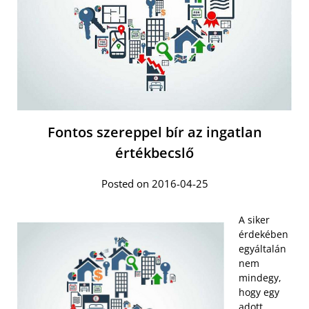
Fontos szereppel bír az ingatlan
értékbecslő
Posted on 2016-04-25
A siker
érdekében
egyáltalán
nem
mindegy,
hogy egy
adott