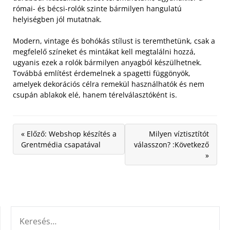
római- és bécsi-rolók szinte bármilyen hangulatú
helyiségben jól mutatnak.
Modern, vintage és bohókás stílust is teremthetünk, csak a
megfelelő színeket és mintákat kell megtalálni hozzá,
ugyanis ezek a rolók bármilyen anyagból készülhetnek.
Továbbá említést érdemelnek a spagetti függönyök,
amelyek dekorációs célra remekül használhatók és nem
csupán ablakok elé, hanem térelválasztóként is.
« Előző: Webshop készítés a
Milyen víztisztítót
Grentmédia csapatával
válasszon? :Következő
»
KERESÉS: