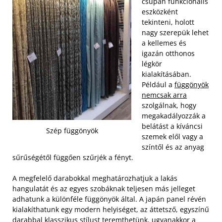
csupán funkcionális
eszközként
tekinteni, holott
nagy szerepük lehet
a kellemes és
igazán otthonos
légkör
kialakításában.
Például a
függönyök
nemcsak arra
szolgálnak, hogy
megakadályozzák a
belátást a kíváncsi
Szép függönyök
szemek elől vagy a
színtől és az anyag
sűrűségétől függően szűrjék a fényt.
A megfelelő darabokkal meghatározhatjuk a lakás
hangulatát és az egyes szobáknak teljesen más jelleget
adhatunk a különféle függönyök által. A japán panel révén
kialakíthatunk egy modern helyiséget, az áttetsző, egyszínű
darabbal klasszikus stílust teremthetünk, ugyanakkor a