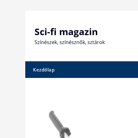
Skip
to
content
Sci-fi magazin
Színészek, színésznők, sztárok
Kezdőlap