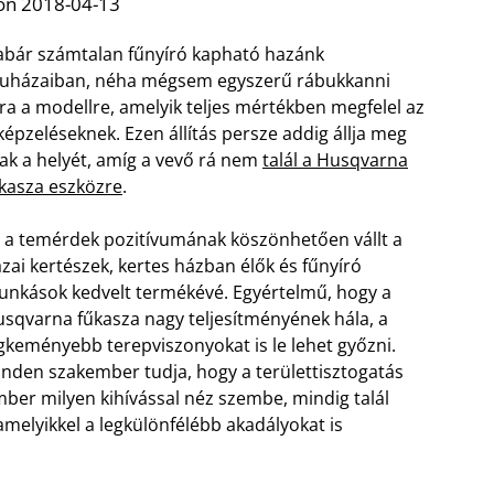
on 2018-04-13
bár számtalan fűnyíró kapható hazánk
uházaiban, néha mégsem egyszerű rábukkanni
ra a modellre, amelyik teljes mértékben megfelel az
képzeléseknek. Ezen állítás persze addig állja meg
ak a helyét, amíg a vevő rá nem
talál a Husqvarna
kasza eszközre
.
 a temérdek pozitívumának köszönhetően vállt a
zai kertészek, kertes házban élők és fűnyíró
nkások kedvelt termékévé. Egyértelmű, hogy a
sqvarna fűkasza nagy teljesítményének hála, a
gkeményebb terepviszonyokat is le lehet győzni.
nden szakember tudja, hogy a területtisztogatás
er milyen kihívással néz szembe, mindig talál
elyikkel a legkülönfélébb akadályokat is