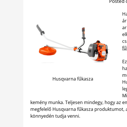
Posted 
Ha
ár
ar
el
cs
fű
Ez
ha
mu
Husqvarna fűkasza
Hu
le
Mi
kemény munka. Teljesen mindegy, hogy az emb
megfelelő Husqvarna fűkasza produktumot, am
könnyedén tudja venni.