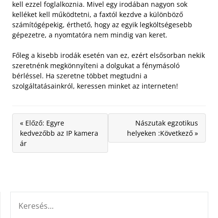
kell ezzel foglalkoznia. Mivel egy irodában nagyon sok
kelléket kell működtetni, a faxtól kezdve a különböző
számítógépekig, érthető, hogy az egyik legköltségesebb
gépezetre, a nyomtatóra nem mindig van keret.
Főleg a kisebb irodák esetén van ez, ezért elsősorban nekik
szeretnénk megkönnyíteni a dolgukat a fénymásoló
bérléssel. Ha szeretne többet megtudni a
szolgáltatásainkról, keressen minket az interneten!
« Előző: Egyre
Nászutak egzotikus
kedvezőbb az IP kamera
helyeken :Következő »
ár
KERESÉS: