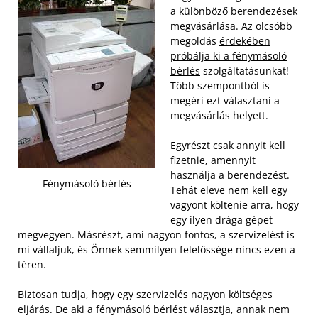
a különböző berendezések
megvásárlása. Az olcsóbb
megoldás
érdekében
próbálja ki a fénymásoló
bérlés
szolgáltatásunkat!
Több szempontból is
megéri ezt választani a
megvásárlás helyett.
Egyrészt csak annyit kell
fizetnie, amennyit
használja a berendezést.
Fénymásoló bérlés
Tehát eleve nem kell egy
vagyont költenie arra, hogy
egy ilyen drága gépet
megvegyen. Másrészt, ami nagyon fontos, a szervizelést is
mi vállaljuk, és Önnek semmilyen felelőssége nincs ezen a
téren.
Biztosan tudja, hogy egy szervizelés nagyon költséges
eljárás. De aki a fénymásoló bérlést választja, annak nem