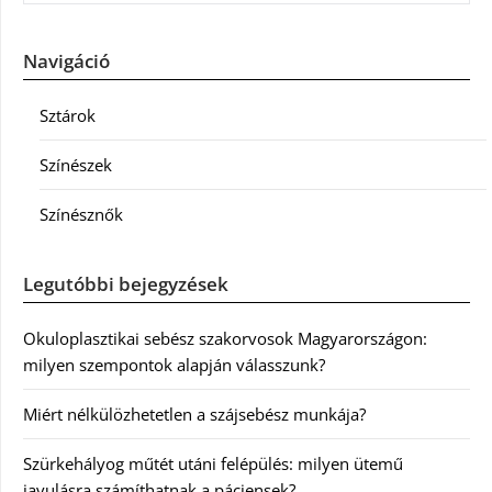
Navigáció
Sztárok
Színészek
Színésznők
Legutóbbi bejegyzések
Okuloplasztikai sebész szakorvosok Magyarországon:
milyen szempontok alapján válasszunk?
Miért nélkülözhetetlen a szájsebész munkája?
Szürkehályog műtét utáni felépülés: milyen ütemű
javulásra számíthatnak a páciensek?