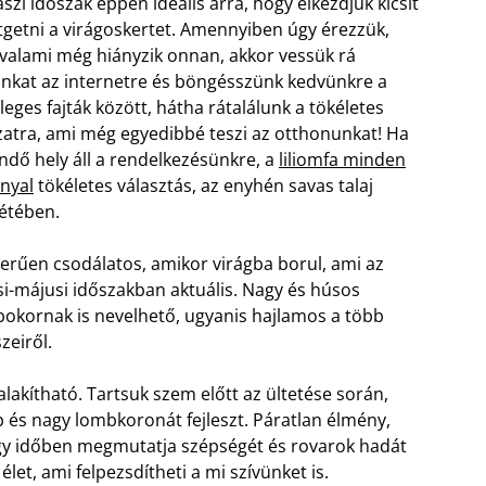
aszi időszak éppen ideális arra, hogy elkezdjük kicsit
tgetni a virágoskertet. Amennyiben úgy érezzük,
valami még hiányzik onnan, akkor vessük rá
kat az internetre és böngésszünk kedvünkre a
leges fajták között, hátha rátalálunk a tökéletes
zatra, ami még egyedibbé teszi az otthonunkat! Ha
ndő hely áll a rendelkezésünkre, a
liliomfa minden
nyal
tökéletes választás, az enyhén savas talaj
létében.
erűen csodálatos, amikor virágba borul, ami az
isi-májusi időszakban aktuális. Nagy és húsos
 bokornak is nevelhető, ugyanis hajlamos a több
zeiről.
kítható. Tartsuk szem előtt az ültetése során,
 és nagy lombkoronát fejleszt. Páratlan élmény,
 egy időben megmutatja szépségét és rovarok hadát
et, ami felpezsdítheti a mi szívünket is.