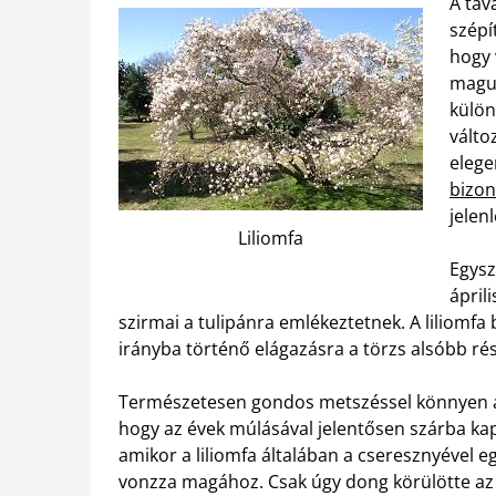
A tav
szépí
hogy 
magun
külön
válto
elege
bizon
jelen
Liliomfa
Egysz
ápril
szirmai a tulipánra emlékeztetnek. A liliomfa
irányba történő elágazásra a törzs alsóbb rés
Természetesen gondos metszéssel könnyen ala
hogy az évek múlásával jelentősen szárba kap
amikor a liliomfa általában a cseresznyével
vonzza magához. Csak úgy dong körülötte az él