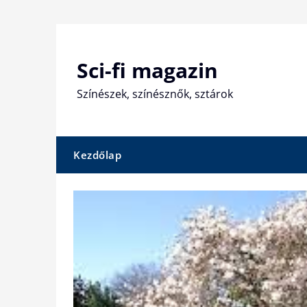
Skip
to
content
Sci-fi magazin
Színészek, színésznők, sztárok
Kezdőlap