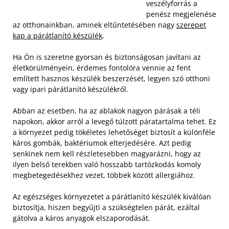
veszélyforrás a
penész megjelenése
az otthonainkban, aminek eltűntetésében nagy
szerepet
kap a párátlanító készülék
.
Ha Ön is szeretne gyorsan és biztonságosan javítani az
életkörülményein, érdemes fontolóra vennie az fent
említett hasznos készülék beszerzését, legyen szó otthoni
vagy ipari párátlanító készülékről.
Abban az esetben, ha az ablakok nagyon párásak a téli
napokon, akkor arról a levegő túlzott páratartalma tehet. Ez
a környezet pedig tökéletes lehetőséget biztosít a különféle
káros gombák, baktériumok elterjedésére. Azt pedig
senkinek nem kell részletesebben magyarázni, hogy az
ilyen belső terekben való hosszabb tartózkodás komoly
megbetegedésekhez vezet, többek között allergiához.
Az egészséges környezetet a párátlanító készülék kiválóan
biztosítja, hiszen begyűjti a szükségtelen párát, ezáltal
gátolva a káros anyagok elszaporodását.