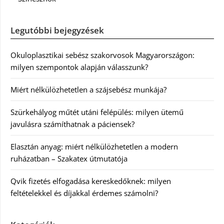
Legutóbbi bejegyzések
Okuloplasztikai sebész szakorvosok Magyarországon:
milyen szempontok alapján válasszunk?
Miért nélkülözhetetlen a szájsebész munkája?
Szürkehályog műtét utáni felépülés: milyen ütemű
javulásra számíthatnak a páciensek?
Elasztán anyag: miért nélkülözhetetlen a modern
ruházatban – Szakatex útmutatója
Qvik fizetés elfogadása kereskedőknek: milyen
feltételekkel és díjakkal érdemes számolni?