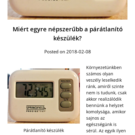
Miért egyre népszerűbb a párátlanító
készülék?
Posted on 2018-02-08
Környezetünkben
számos olyan
veszély leselkedik
ránk, amiről szinte
nem is tudunk, csak
akkor realizálódik
bennünk a helyzet
komolysága, amikor
sajnos az
egészségünk is
Párátlanító készülék
sérül. Az egyik ilyen