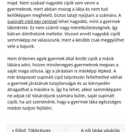
majd. Nem szabad nagyobb cipőt sem venni a
gyermeknek, mert abban mozog a lába és nem tud
kellőképpen megfelelő, biztos talajt nyújtani a számára. A
supinált cipő egy centivel
lehet nagyobb, mint a gyermek
lábmérete. Ez nem számít nagy méretkülönbségnek, így
bátran dönthetünk mellette. Viszont ennél nagyobb cipőt
semmiképp ne válasszunk, mert a később csak meggyűlhet
vele a bajunk.
Nem érdemes egyik gyermek által kinőtt cipőt a másik
lábára adni, hiszen mindenegyes gyermeknek megvan a
saját maga stílusa, így a járásban is másképp lépked. A
már kitaposott supinált cipő talprészén fellelhetővé válhat
a gyermek járásának tulajdonságai és az könnyedén
átragadhat a másikra is. Így ha lehet, akkor semmiképpen
ne adjuk rá! Vásároljunk számára külön, saját supinált
cipőt, ha azt szeretnénk, hogy a gyermek lába egészséges
módon tudjon fejlődni.
« Előző: Többrészes
A női táska vásárlás