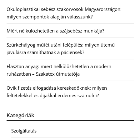
Okuloplasztikai sebész szakorvosok Magyarországon:
milyen szempontok alapján válasszunk?
Miért nélkülözhetetlen a szájsebész munkája?
Szürkehályog műtét utáni felépülés: milyen ütemű
javulásra számíthatnak a páciensek?
Elasztán anyag: miért nélkülözhetetlen a modern
ruházatban – Szakatex útmutatója
Qvik fizetés elfogadása kereskedőknek: milyen
feltételekkel és díjakkal érdemes számolni?
Kategóriák
Szolgáltatás