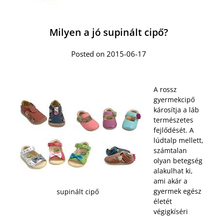
Milyen a jó supinált cipő?
Posted on 2015-06-17
A rossz
gyermekcipő
károsítja a láb
természetes
fejlődését. A
lúdtalp mellett,
számtalan
olyan betegség
alakulhat ki,
ami akár a
gyermek egész
supinált cipő
életét
végigkíséri