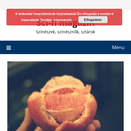
Skip
to
A weboldal használatának folytatásával Ön elfogadja a cookie-k
content
Sci-fi magazin
Elfogadom
használatát
További információk
Színészek, színésznők, sztárok
Menu