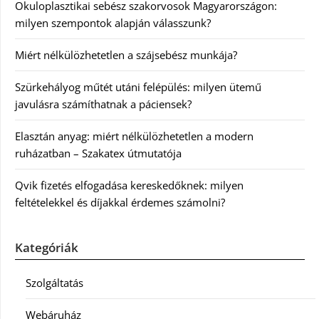
Okuloplasztikai sebész szakorvosok Magyarországon:
milyen szempontok alapján válasszunk?
Miért nélkülözhetetlen a szájsebész munkája?
Szürkehályog műtét utáni felépülés: milyen ütemű
javulásra számíthatnak a páciensek?
Elasztán anyag: miért nélkülözhetetlen a modern
ruházatban – Szakatex útmutatója
Qvik fizetés elfogadása kereskedőknek: milyen
feltételekkel és díjakkal érdemes számolni?
Kategóriák
Szolgáltatás
Webáruház