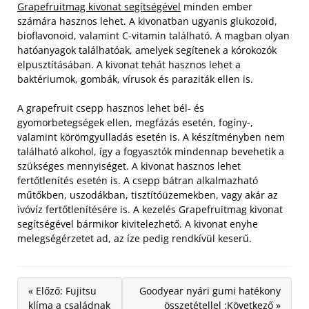
Grapefruitmag kivonat segítségével
minden ember
számára hasznos lehet. A kivonatban ugyanis glukozoid,
bioflavonoid, valamint C-vitamin található. A magban olyan
hatóanyagok találhatóak, amelyek segítenek a kórokozók
elpusztításában. A kivonat tehát hasznos lehet a
baktériumok, gombák, vírusok és paraziták ellen is.
A grapefruit csepp hasznos lehet bél- és
gyomorbetegségek ellen, megfázás esetén, fogíny-,
valamint körömgyulladás esetén is. A készítményben nem
található alkohol, így a fogyasztók mindennap bevehetik a
szükséges mennyiséget. A kivonat hasznos lehet
fertőtlenítés esetén is. A csepp bátran alkalmazható
műtőkben, uszodákban, tisztítóüzemekben, vagy akár az
ivóvíz fertőtlenítésére is. A kezelés Grapefruitmag kivonat
segítségével bármikor kivitelezhető. A kivonat enyhe
melegségérzetet ad, az íze pedig rendkívül keserű.
« Előző: Fujitsu
Goodyear nyári gumi hatékony
klíma a családnak
összetétellel :Következő »