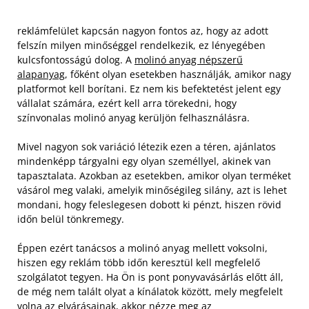
reklámfelület kapcsán nagyon fontos az, hogy az adott
felszín milyen minőséggel rendelkezik, ez lényegében
kulcsfontosságú dolog. A
molinó anyag népszerű
alapanyag
, főként olyan esetekben használják, amikor nagy
platformot kell borítani. Ez nem kis befektetést jelent egy
vállalat számára, ezért kell arra törekedni, hogy
színvonalas molinó anyag kerüljön felhasználásra.
Mivel nagyon sok variáció létezik ezen a téren, ajánlatos
mindenképp tárgyalni egy olyan személlyel, akinek van
tapasztalata. Azokban az esetekben, amikor olyan terméket
vásárol meg valaki, amelyik minőségileg silány, azt is lehet
mondani, hogy feleslegesen dobott ki pénzt, hiszen rövid
időn belül tönkremegy.
Éppen ezért tanácsos a molinó anyag mellett voksolni,
hiszen egy reklám több időn keresztül kell megfelelő
szolgálatot tegyen. Ha Ön is pont ponyvavásárlás előtt áll,
de még nem talált olyat a kínálatok között, mely megfelelt
volna az elvárásainak, akkor nézze meg az