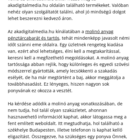
akadigitalmedia.hu oldalán található termékeket. Valóban
nehéz olyan szolgáltatót találni, ahol jó minőségű dolgot
lehet beszerezni kedvező áron.
Az akadigitalmedia.hu kínálatában a
molinó anyag
pénztárcabarát és tartós
, tehát mindenképp javasolt némi
időt szánni eme oldalra. Egy üzletnek rengeteg kiadása
van, ezért ahol lehetséges, élni kell a megtakarítással,
keresni kell a megfizethető megoldásokat. A molinó anyag
tartóssága abban rejlik, hogy különleges és egyedi szövési
módszerrel gyártották, amely lecsökkenti a szakadás
esélyét, de ha már megtörtént a baj, akkor meggátolja a
továbbhasadást.
Ez lényeges, hiszen nagyon sok
ponyvának ez okozza a vesztét.
Ha kérdése adódik a molinó anyag vonatkozásában, de
nem tudja, hol talál olyan szaküzletet, ahonnan
hasznavehető információt kaphat, akkor látogassa meg a
fent említett weboldalt. Itt megtudhatja, hol található a
székhelye Budapesten, illetve telefonon is kaphat kellő
eligazítást. Összegezve, ha szükséges egy ponyva Önnek,