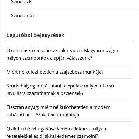
Színészek
Színésznők
Legutóbbi bejegyzések
Okuloplasztikai sebész szakorvosok Magyarországon:
milyen szempontok alapján válasszunk?
Miért nélkülözhetetlen a szájsebész munkája?
Szürkehályog műtét utáni felépülés: milyen ütemű
javulásra számíthatnak a páciensek?
Elasztán anyag: miért nélkülözhetetlen a modern
ruházatban – Szakatex útmutatója
Qvik fizetés elfogadása kereskedőknek: milyen
feltételekkel és díjakkal érdemes számolni?