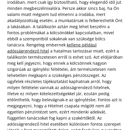
irodában, mert csak így biztosítható, hogy elegendő idő jut
minden megbeszélnivalóra. Persze akkor sincs baj, ha Ön
valami miatt mégsem tud elmenni a irodába, mert
akadályozottság esetén, a munkatársak is felkereshetik Önt
a lakásában.
A találkozón aztán meg lehet beszélni a
fontos problémákat a kölcsönökkel kapcsolatban, mivel
ebből a szempontból sokaknak van szüksége bölcs
tanácsra. Rengeteg embernek
kellene például
adósságrendező hitel
a hatalmas tartozásai miatt, ezért a
találkozón természetesen erről is eshet szó. Azt elöljáróban
meg kell jegyezni, hogy ennek a kölcsönnek nagyon
szigorúak az igénylési feltételei, ám természetesen nem
lehetetlen megkapni a szükséges pénzösszeget. Az
ügyfelek részletes tájékoztatást kaphatnak arról, hogy
milyen feltételei vannak az adósságrendező hitelnek,
illetve ez milyen kötelezettségekkel jár, ezután pedig
eldönthetik, hogy belevágnak-e az igénylésbe. Fontos azt is
megjegyezni, hogy a Hitelnet csapata mögött nem áll
egyetlen pénzintézet sem, ezért mindenki adekvát,
független tanácsokat fog kapni a szakértőktől. Az
adósságrendező hitel esetében különösen fontos szerepet