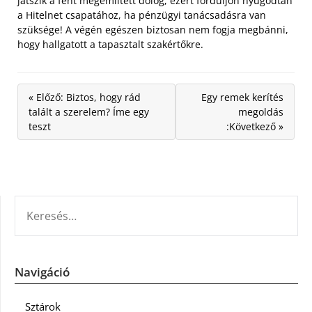
játszik a fent megemlített dolog, ezért forduljon nyugodtan
a Hitelnet csapatához, ha pénzügyi tanácsadásra van
szüksége! A végén egészen biztosan nem fogja megbánni,
hogy hallgatott a tapasztalt szakértőkre.
« Előző: Biztos, hogy rád
Egy remek kerítés
talált a szerelem? Íme egy
megoldás
teszt
:Következő »
KERESÉS:
Navigáció
Sztárok