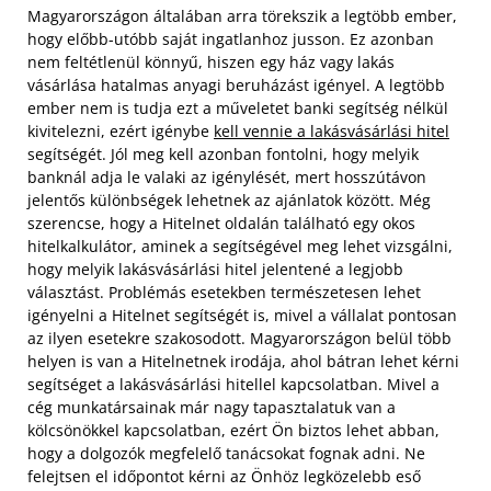
Magyarországon általában arra törekszik a legtöbb ember,
hogy előbb-utóbb saját ingatlanhoz jusson. Ez azonban
nem feltétlenül könnyű, hiszen egy ház vagy lakás
vásárlása hatalmas anyagi beruházást igényel. A legtöbb
ember nem is tudja ezt a műveletet banki segítség nélkül
kivitelezni, ezért igénybe
kell vennie a lakásvásárlási hitel
segítségét. Jól meg kell azonban fontolni, hogy melyik
banknál adja le valaki az igénylését, mert hosszútávon
jelentős különbségek lehetnek az ajánlatok között. Még
szerencse, hogy a Hitelnet oldalán található egy okos
hitelkalkulátor, aminek a segítségével meg lehet vizsgálni,
hogy melyik lakásvásárlási hitel jelentené a legjobb
választást. Problémás esetekben természetesen lehet
igényelni a Hitelnet segítségét is, mivel a vállalat pontosan
az ilyen esetekre szakosodott. Magyarországon belül több
helyen is van a Hitelnetnek irodája, ahol bátran lehet kérni
segítséget a lakásvásárlási hitellel kapcsolatban. Mivel a
cég munkatársainak már nagy tapasztalatuk van a
kölcsönökkel kapcsolatban, ezért Ön biztos lehet abban,
hogy a dolgozók megfelelő tanácsokat fognak adni. Ne
felejtsen el időpontot kérni az Önhöz legközelebb eső