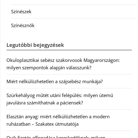
Színészek
Színésznők
Legutóbbi bejegyzések
Okuloplasztikai sebész szakorvosok Magyarországon:
milyen szempontok alapján válasszunk?
Miért nélkülözhetetlen a szájsebész munkája?
Szürkehályog műtét utáni felépülés: milyen ütemű
javulásra számíthatnak a páciensek?
Elasztán anyag: miért nélkülözhetetlen a modern
ruházatban – Szakatex útmutatója
Qvik fizetés elfogadása kereskedőknek: milyen