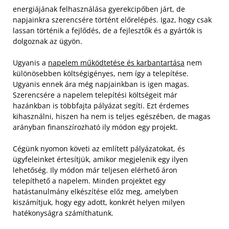
energiájának felhasználása gyerekcipőben járt, de
napjainkra szerencsére történt előrelépés. Igaz, hogy csak
lassan történik a fejlődés, de a fejlesztők és a gyártók is
dolgoznak az ügyön.
Ugyanis a
napelem működtetése és karbantartása
nem
különösebben költségigényes, nem így a telepítése.
Ugyanis ennek ára még napjainkban is igen magas.
Szerencsére a napelem telepítési költségeit már
hazánkban is többfajta pályázat segíti. Ezt érdemes
kihasználni, hiszen ha nem is teljes egészében, de magas
arányban finanszírozható ily módon egy projekt.
Cégünk nyomon követi az említett pályázatokat, és
ügyfeleinket értesítjük, amikor megjelenik egy ilyen
lehetőség. Ily módon már teljesen elérhető áron
telepíthető a napelem. Minden projektet egy
hatástanulmány elkészítése előz meg, amelyben
kiszámítjuk, hogy egy adott, konkrét helyen milyen
hatékonyságra számíthatunk.