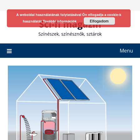
Skip
to
A weboldal használatának folytatásával Ön elfogadja a cookie-k
content
Sci-fi magazin
Elfogadom
használatát
További információk
Színészek, színésznők, sztárok
Menu