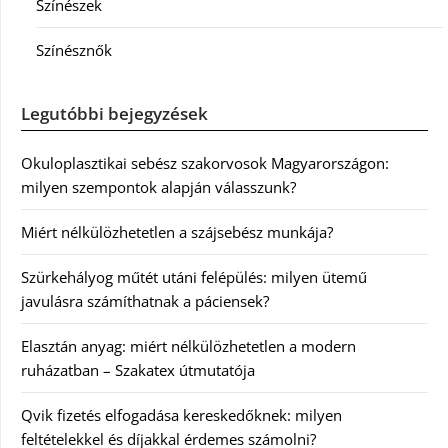
Színészek
Színésznők
Legutóbbi bejegyzések
Okuloplasztikai sebész szakorvosok Magyarországon:
milyen szempontok alapján válasszunk?
Miért nélkülözhetetlen a szájsebész munkája?
Szürkehályog műtét utáni felépülés: milyen ütemű
javulásra számíthatnak a páciensek?
Elasztán anyag: miért nélkülözhetetlen a modern
ruházatban – Szakatex útmutatója
Qvik fizetés elfogadása kereskedőknek: milyen
feltételekkel és díjakkal érdemes számolni?