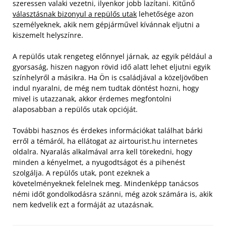
szeressen valaki vezetni, ilyenkor jobb lazítani. Kitűnő
választásnak bizonyul a repülős utak
lehetősége azon
személyeknek, akik nem gépjárművel kívánnak eljutni a
kiszemelt helyszínre.
A repülős utak rengeteg előnnyel járnak, az egyik például a
gyorsaság, hiszen nagyon rövid idő alatt lehet eljutni egyik
színhelyről a másikra. Ha Ön is családjával a közeljövőben
indul nyaralni, de még nem tudtak döntést hozni, hogy
mivel is utazzanak, akkor érdemes megfontolni
alaposabban a repülős utak opcióját.
T
ovábbi hasznos és érdekes információkat találhat bárki
erről a témáról, ha ellátogat az airtourist.hu internetes
oldalra. Nyaralás alkalmával arra kell törekedni, hogy
minden a kényelmet, a nyugodtságot és a pihenést
szolgálja. A repülős utak, pont ezeknek a
követelményeknek felelnek meg. Mindenképp tanácsos
némi időt gondolkodásra szánni, még azok számára is, akik
nem kedvelik ezt a formáját az utazásnak.