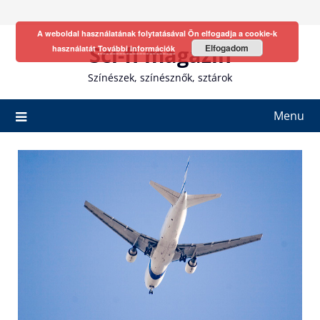
Skip
to
A weboldal használatának folytatásával Ön elfogadja a cookie-k
content
Sci-fi magazin
Elfogadom
használatát
További információk
Színészek, színésznők, sztárok
Menu