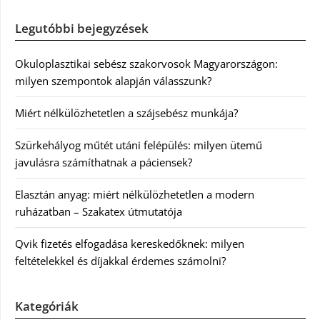
Legutóbbi bejegyzések
Okuloplasztikai sebész szakorvosok Magyarországon:
milyen szempontok alapján válasszunk?
Miért nélkülözhetetlen a szájsebész munkája?
Szürkehályog műtét utáni felépülés: milyen ütemű
javulásra számíthatnak a páciensek?
Elasztán anyag: miért nélkülözhetetlen a modern
ruházatban – Szakatex útmutatója
Qvik fizetés elfogadása kereskedőknek: milyen
feltételekkel és díjakkal érdemes számolni?
Kategóriák