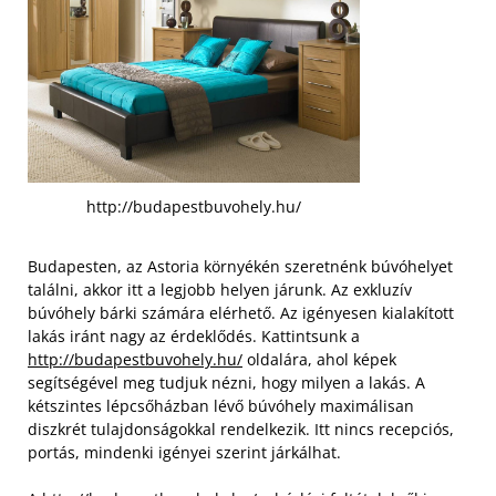
http://budapestbuvohely.hu/
Budapesten, az Astoria környékén szeretnénk búvóhelyet
találni, akkor itt a legjobb helyen járunk. Az exkluzív
búvóhely bárki számára elérhető. Az igényesen kialakított
lakás iránt nagy az érdeklődés. Kattintsunk a
http://budapestbuvohely.hu/
oldalára, ahol képek
segítségével meg tudjuk nézni, hogy milyen a lakás. A
kétszintes lépcsőházban lévő búvóhely maximálisan
diszkrét tulajdonságokkal rendelkezik. Itt nincs recepciós,
portás, mindenki igényei szerint járkálhat.