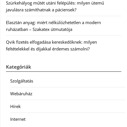
Szürkehályog műtét utáni felépülés: milyen ütemű
javulásra számíthatnak a páciensek?
Elasztán anyag: miért nélkülözhetetlen a modern
ruházatban – Szakatex útmutatója
Qvik fizetés elfogadása kereskedőknek: milyen
feltételekkel és díjakkal érdemes számolni?
Kategóriák
Szolgáltatás
Webáruház
Hírek
Internet