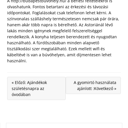
A http://budapestbuvohely.hu/ a bérlési feltételekről is
olvashatunk. Fontos betartani az érkezési és távozási
időpontokat. Foglalásokat csak telefonon lehet kérni. A
színvonalas szálláshely természetesen nemcsak pár órára,
hanem akár több napra is bérelhető. Az Astoriánál lévő
lakás minden igénynek megfelelő felszereltséggel
rendelkezik. A konyha teljesen berendezett és nyugodtan
használható. A fürdőszobában minden alapvető
tisztálkodási szer megtalálható. Ezek mellett wifi és
kábeltévé is van a búvóhelyen, amit díjmentesen lehet
használni.
« Előző: Ajándékok
A gyomirtó használata
születésnapra az
ajánlott :Következő »
óvodában
KERESÉS: