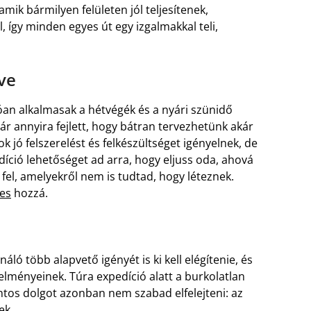
mik bármilyen felületen jól teljesítenek,
, így minden egyes út egy izgalmakkal teli,
ve
óan alkalmasak a hétvégék és a nyári szünidő
már annyira fejlett, hogy bátran tervezhetünk akár
k jó felszerelést és felkészültséget igényelnek, de
edíció lehetőséget ad arra, hogy eljuss oda, ahová
fel, amelyekről nem is tudtad, hogy léteznek.
es
hozzá.
ló több alapvető igényét is ki kell elégítenie, és
telményeinek. Túra expedíció alatt a burkolatlan
ntos dolgot azonban nem szabad elfelejteni: az
ek.