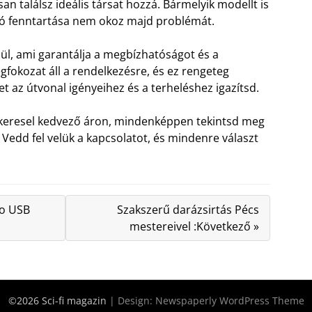
san találsz ideális társat hozzá. Bármelyik modellt is
ió fenntartása nem okoz majd problémát.
l, ami garantálja a megbízhatóságot és a
gfokozat áll a rendelkezésre, és ez rengeteg
t az útvonal igényeihez és a terheléshez igazítsd.
árt keresel kedvező áron, mindenképpen tekintsd meg
Vedd fel velük a kapcsolatot, és mindenre választ
ro USB
Szakszerű darázsirtás Pécs
mestereivel :Következő »
©2026 Sci-fi magazin
| Design:
Newspaperly WordPress Theme