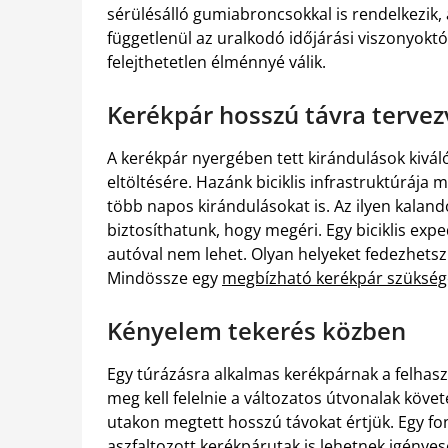
sérülésálló gumiabroncsokkal is rendelkezik, a
függetlenül az uralkodó időjárási viszonyoktól
felejthetetlen élménnyé válik.
Kerékpár hosszú távra tervez
A kerékpár nyergében tett kirándulások kivál
eltöltésére. Hazánk biciklis infrastruktúrája 
több napos kirándulásokat is. Az ilyen kalando
biztosíthatunk, hogy megéri. Egy biciklis exp
autóval nem lehet. Olyan helyeket fedezhetsz 
Mindössze egy
megbízható kerékpár szükség
Kényelem tekerés közben
Egy túrázásra alkalmas kerékpárnak a felhaszná
meg kell felelnie a változatos útvonalak köve
utakon megtett hosszú távokat értjük. Egy fo
aszfaltozott kerékpárutak is lehetnek igényes