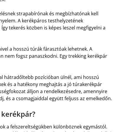
erelésnek strapabírónak és megbízhatónak kell
ényelem. A kerékpáros testhelyzetének
 Így tekerés közben is képes leszel megfigyelni a
ivel a hosszú túrák fárasztóak lehetnek. A
osan nem fogsz panaszkodni. Egy trekking kerékpár
kal hátradőltebb pozícióban ülnél, ami hosszú
kek és a hatékony meghajtás a jó túrakerékpár
ességfokozat álljon a rendelkezésedre, amennyire
j, és a csomagjaiddal együtt feljuss az emelkedőn.
s kerékpár?
ok a felszereltségükben különböznek egymástól.