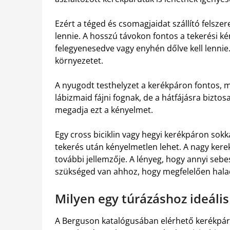
Ezért a téged és csomagjaidat szállító felsz
lennie. A hosszú távokon fontos a tekerési k
felegyenesedve vagy enyhén dőlve kell lennie.
környezetet.
A nyugodt testhelyzet a kerékpáron fontos, m
lábizmaid fájni fognak, de a hátfájásra bizt
megadja ezt a kényelmet.
Egy cross biciklin vagy hegyi kerékpáron sok
tekerés után kényelmetlen lehet. A nagy kere
további jellemzője. A lényeg, hogy annyi seb
szükséged van ahhoz, hogy megfelelően halad
Milyen egy túrázáshoz ideáli
A Berguson katalógusában elérhető kerékpár