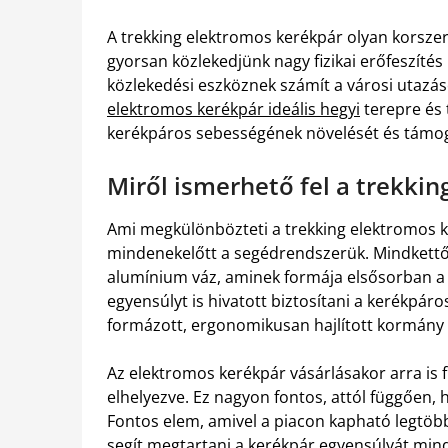
A trekking elektromos kerékpár olyan korszer
gyorsan közlekedjünk nagy fizikai erőfeszítés
közlekedési eszköznek számít a városi utazás
elektromos kerékpár ideális hegyi
terepre és 
kerékpáros sebességének növelését és támog
Miről ismerhető fel a trekki
Ami megkülönbözteti a trekking elektromos 
mindenekelőtt a segédrendszerük. Mindkettő k
alumínium váz, aminek formája elsősorban a k
egyensúlyt is hivatott biztosítani a kerékpár
formázott, ergonomikusan hajlított kormány i
Az elektromos kerékpár vásárlásakor arra is f
elhelyezve. Ez nagyon fontos, attól függően,
Fontos elem, amivel a piacon kapható legtöbb
segít megtartani a kerékpár egyensúlyát mind