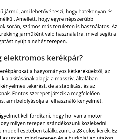
ű jármű, ami lehetővé teszi, hogy hatékonyan és
 nélkül. Amellett, hogy egyre népszerűbb
ok során, számos más területen is használatos. Az
trekking járműként való használatra, mivel segíti a
atást nyújt a nehéz terepen.
ng elektromos kerékpár?
kerékpárokat a hagyományos kétkerekűektől, az
ialakításának alapja a masszív, általában
ényelmes tekerést, de a stabilitást és az
osnak. Fontos szerepet játszik a megfelelően
s, ami befolyásolja a felhasználó kényelmét.
igyelmet kell fordítani, hogy hol van a motor
 hogy milyen terepen szándékozunk közlekedni.
 modell esetében találkozunk, a 28 colos kerék. Ez
 az utcán, mind terepen és a burkolatlan utakon.