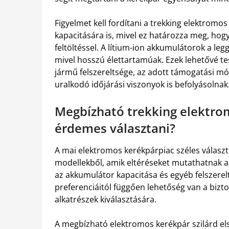
Figyelmet kell fordítani a trekking elektrom
kapacitására is, mivel ez határozza meg, hog
feltöltéssel. A lítium-ion akkumulátorok a l
mivel hosszú élettartamúak. Ezek lehetővé te
jármű felszereltsége, az adott támogatási mód,
uralkodó időjárási viszonyok is befolyásolnak
Megbízható trekking elektro
érdemes választani?
A mai elektromos kerékpárpiac széles választ
modellekből, amik eltéréseket mutathatnak a 
az akkumulátor kapacitása és egyéb felszerelt
preferenciáitól függően lehetőség van a bizt
alkatrészek kiválasztására.
A megbízható elektromos kerékpár szilárd els