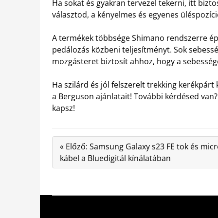
Ha sokat és gyakran tervezel tekerni, itt bizto
választod, a kényelmes és egyenes üléspozíc
A termékek többsége Shimano rendszerre épü
pedálozás közbeni teljesítményt. Sok sebessé
mozgásteret biztosít ahhoz, hogy a sebessége
Ha szilárd és jól felszerelt trekking kerékp
a Berguson ajánlatait! További kérdésed van? 
kapsz!
« Előző: Samsung Galaxy s23 FE tok és mic
kábel a Bluedigitál kínálatában