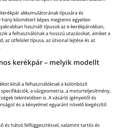
os kerékpár akkumulátorának típusára és
y hány kilométert képes megtenni egyetlen
eggyakrabban használt típusok az e-kerékpárokban,
szik a felhasználónak a hosszú utazásokat, amiket a
 az útfelület típusa, az útvonal lejtése és az
.
mos kerékpár – melyik modellt
ékot kínál a felhasználóknak a különböző
specifikációk, a vázgeometria, a motorteljesítmény,
ségek tekintetében is. A vásárló igényeitől és
onságot és a kényelmet egyaránt növelő kiegészítő
ő és hátsó felfüggesztéssel, valamint tartós és