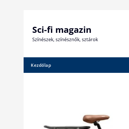
Skip
to
content
Sci-fi magazin
Színészek, színésznők, sztárok
Kezdőlap