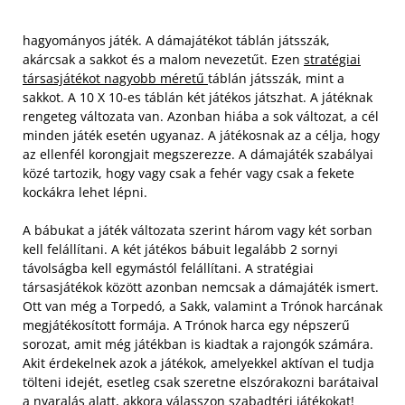
hagyományos játék. A dámajátékot táblán játsszák,
akárcsak a sakkot és a malom nevezetűt. Ezen
stratégiai
társasjátékot nagyobb méretű
táblán játsszák, mint a
sakkot. A 10 X 10-es táblán két játékos játszhat. A játéknak
rengeteg változata van. Azonban hiába a sok változat, a cél
minden játék esetén ugyanaz. A játékosnak az a célja, hogy
az ellenfél korongjait megszerezze. A dámajáték szabályai
közé tartozik, hogy vagy csak a fehér vagy csak a fekete
kockákra lehet lépni.
A bábukat a játék változata szerint három vagy két sorban
kell felállítani. A két játékos bábuit legalább 2 sornyi
távolságba kell egymástól felállítani. A stratégiai
társasjátékok között azonban nemcsak a dámajáték ismert.
Ott van még a Torpedó, a Sakk, valamint a Trónok harcának
megjátékosított formája. A Trónok harca egy népszerű
sorozat, amit még játékban is kiadtak a rajongók számára.
Akit érdekelnek azok a játékok, amelyekkel aktívan el tudja
tölteni idejét, esetleg csak szeretne elszórakozni barátaival
a nyaralás alatt, akkora válasszon szabadtéri játékokat!