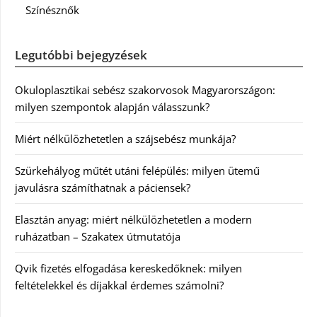
Színésznők
Legutóbbi bejegyzések
Okuloplasztikai sebész szakorvosok Magyarországon:
milyen szempontok alapján válasszunk?
Miért nélkülözhetetlen a szájsebész munkája?
Szürkehályog műtét utáni felépülés: milyen ütemű
javulásra számíthatnak a páciensek?
Elasztán anyag: miért nélkülözhetetlen a modern
ruházatban – Szakatex útmutatója
Qvik fizetés elfogadása kereskedőknek: milyen
feltételekkel és díjakkal érdemes számolni?