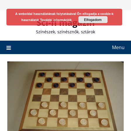
Skip
to
A weboldal használatának folytatásával Ön elfogadja a cookie-k
content
Sci-fi magazin
Elfogadom
használatát
További információk
Színészek, színésznők, sztárok
Menu