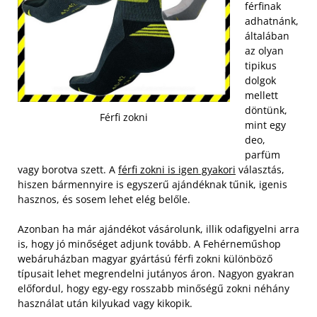
férfinak
adhatnánk,
általában
az olyan
tipikus
dolgok
mellett
döntünk,
Férfi zokni
mint egy
deo,
parfüm
vagy borotva szett. A
férfi zokni is igen gyakori
választás,
hiszen bármennyire is egyszerű ajándéknak tűnik, igenis
hasznos, és sosem lehet elég belőle.
Azonban ha már ajándékot vásárolunk, illik odafigyelni arra
is, hogy jó minőséget adjunk tovább. A Fehérneműshop
webáruházban magyar gyártású férfi zokni különböző
típusait lehet megrendelni jutányos áron. Nagyon gyakran
előfordul, hogy egy-egy rosszabb minőségű zokni néhány
használat után kilyukad vagy kikopik.