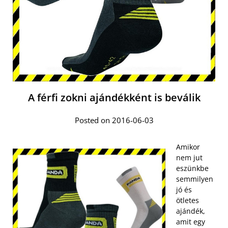
A férfi zokni ajándékként is beválik
Posted on 2016-06-03
Amikor
nem jut
eszünkbe
semmilyen
jó és
ötletes
ajándék,
amit egy