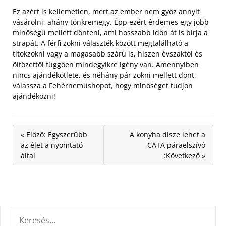
Ez azért is kellemetlen, mert az ember nem győz annyit
vásárolni, ahány tönkremegy. Épp ezért érdemes egy jobb
minőségű mellett dönteni, ami hosszabb időn át is bírja a
strapát. A férfi zokni választék között megtalálható a
titokzokni vagy a magasabb szárú is, hiszen évszaktól és
öltözettől függően mindegyikre igény van. Amennyiben
nincs ajándékötlete, és néhány pár zokni mellett dönt,
válassza a Fehérneműshopot, hogy minőséget tudjon
ajándékozni!
« Előző: Egyszerűbb
A konyha dísze lehet a
az élet a nyomtató
CATA páraelszívó
által
:Következő »
KERESÉS: