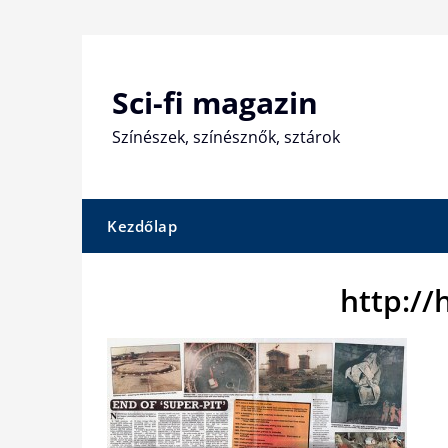
Skip
to
content
Sci-fi magazin
Színészek, színésznők, sztárok
Kezdőlap
http://