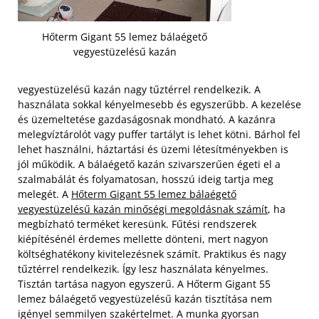
Hőterm Gigant 55 lemez bálaégető
vegyestüzelésű kazán
vegyestüzelésű kazán nagy tűztérrel rendelkezik. A
használata sokkal kényelmesebb és egyszerűbb. A kezelése
és üzemeltetése gazdaságosnak mondható. A kazánra
melegvíztárolót vagy puffer tartályt is lehet kötni. Bárhol fel
lehet használni, háztartási és üzemi létesítményekben is
jól működik. A bálaégető kazán szivarszerűen égeti el a
szalmabálát és folyamatosan, hosszú ideig tartja meg
melegét. A
Hőterm Gigant 55 lemez bálaégető
vegyestüzelésű kazán minőségi megoldásnak számít
, ha
megbízható terméket keresünk.
Fűtési rendszerek
kiépítésénél érdemes mellette dönteni, mert nagyon
költséghatékony kivitelezésnek számít. Praktikus és nagy
tűztérrel rendelkezik. Így lesz használata kényelmes.
Tisztán tartása nagyon egyszerű. A Hőterm Gigant 55
lemez bálaégető vegyestüzelésű kazán tisztítása nem
igényel semmilyen szakértelmet. A munka gyorsan