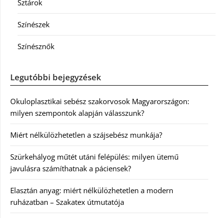
Sztárok
Színészek
Színésznők
Legutóbbi bejegyzések
Okuloplasztikai sebész szakorvosok Magyarországon:
milyen szempontok alapján válasszunk?
Miért nélkülözhetetlen a szájsebész munkája?
Szürkehályog műtét utáni felépülés: milyen ütemű
javulásra számíthatnak a páciensek?
Elasztán anyag: miért nélkülözhetetlen a modern
ruházatban – Szakatex útmutatója