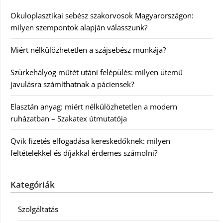
Okuloplasztikai sebész szakorvosok Magyarországon:
milyen szempontok alapján válasszunk?
Miért nélkülözhetetlen a szájsebész munkája?
Szürkehályog műtét utáni felépülés: milyen ütemű
javulásra számíthatnak a páciensek?
Elasztán anyag: miért nélkülözhetetlen a modern
ruházatban – Szakatex útmutatója
Qvik fizetés elfogadása kereskedőknek: milyen
feltételekkel és díjakkal érdemes számolni?
Kategóriák
Szolgáltatás