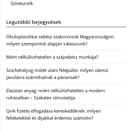
Színésznők
Legutóbbi bejegyzések
Okuloplasztikai sebész szakorvosok Magyarországon:
milyen szempontok alapján válasszunk?
Miért nélkülözhetetlen a szájsebész munkája?
Szürkehályog műtét utáni felépülés: milyen ütemű
javulásra számíthatnak a páciensek?
Elasztán anyag: miért nélkülözhetetlen a modern
ruházatban – Szakatex útmutatója
Qvik fizetés elfogadása kereskedőknek: milyen
feltételekkel és díjakkal érdemes számolni?