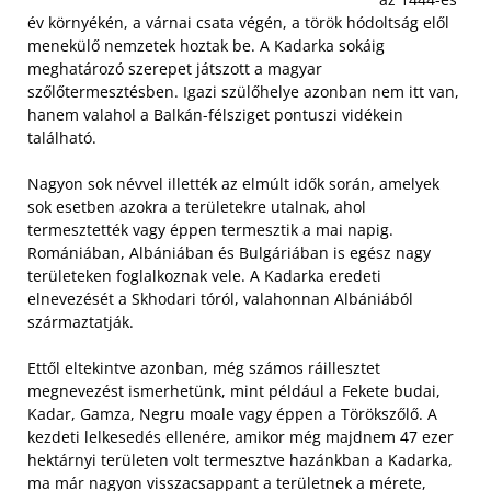
év környékén, a várnai csata végén, a török hódoltság elől
menekülő nemzetek hoztak be. A Kadarka sokáig
meghatározó szerepet játszott a magyar
szőlőtermesztésben. Igazi szülőhelye azonban nem itt van,
hanem valahol a Balkán-félsziget pontuszi vidékein
található.
Nagyon sok névvel illették az elmúlt idők során, amelyek
sok esetben azokra a területekre utalnak, ahol
termesztették vagy éppen termesztik a mai napig.
Romániában, Albániában és Bulgáriában is egész nagy
területeken foglalkoznak vele. A Kadarka eredeti
elnevezését a Skhodari tóról, valahonnan Albániából
származtatják.
Ettől eltekintve azonban, még számos ráillesztet
megnevezést ismerhetünk, mint például a Fekete budai,
Kadar, Gamza, Negru moale vagy éppen a Törökszőlő. A
kezdeti lelkesedés ellenére, amikor még majdnem 47 ezer
hektárnyi területen volt termesztve hazánkban a Kadarka,
ma már nagyon visszacsappant a területnek a mérete,