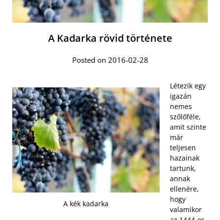
A Kadarka rövid története
Posted on 2016-02-28
Létezik egy
igazán
nemes
szőlőféle,
amit szinte
már
teljesen
hazainak
tartunk,
annak
ellenére,
hogy
A kék kadarka
valamikor
az 1444-es