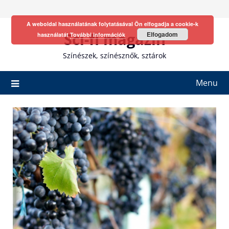
Skip
to
A weboldal használatának folytatásával Ön elfogadja a cookie-k
content
Sci-fi magazin
Elfogadom
használatát
További információk
Színészek, színésznők, sztárok
Menu