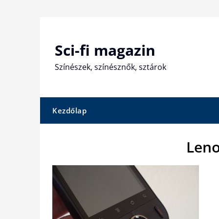
Skip
to
content
Sci-fi magazin
Színészek, színésznők, sztárok
Kezdőlap
Leno