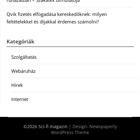
ruházatban – Szakatex útmutatója
Qvik fizetés elfogadása kereskedőknek: milyen
feltételekkel és díjakkal érdemes számolni?
Kategóriák
Szolgáltatás
Webáruház
Hírek
Internet
©2026 Sci-fi magazin
| Design:
Newspaperly
WordPress Theme