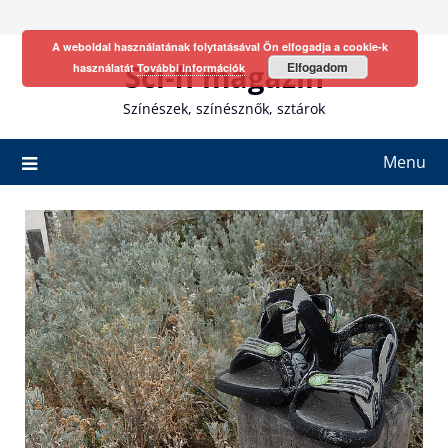
Skip
to
A weboldal használatának folytatásával Ön elfogadja a cookie-k
content
Sci-fi magazin
Elfogadom
használatát
További információk
Színészek, színésznők, sztárok
Menu