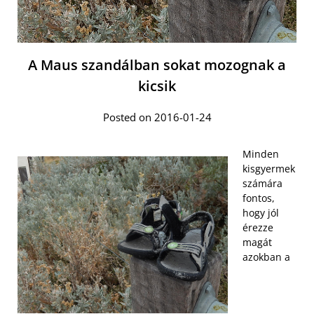
A Maus szandálban sokat mozognak a
kicsik
Posted on 2016-01-24
Minden
kisgyermek
számára
fontos,
hogy jól
érezze
magát
azokban a