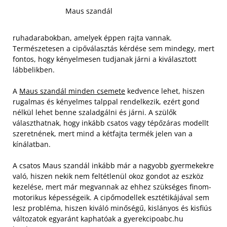
Maus szandál
ruhadarabokban, amelyek éppen rajta vannak.
Természetesen a cipőválasztás kérdése sem mindegy, mert
fontos, hogy kényelmesen tudjanak járni a kiválasztott
lábbelikben.
A
Maus szandál minden csemete
kedvence lehet, hiszen
rugalmas és kényelmes talppal rendelkezik, ezért gond
nélkül lehet benne szaladgálni és járni. A szülők
választhatnak, hogy inkább csatos vagy tépőzáras modellt
szeretnének, mert mind a kétfajta termék jelen van a
kínálatban.
A csatos Maus szandál inkább már a nagyobb gyermekekre
való, hiszen nekik nem feltétlenül okoz gondot az eszköz
kezelése, mert már megvannak az ehhez szükséges finom-
motorikus képességeik. A cipőmodellek esztétikájával sem
lesz probléma, hiszen kiváló minőségű, kislányos és kisfiús
változatok egyaránt kaphatóak a gyerekcipoabc.hu