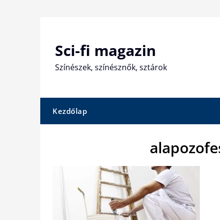
Skip
to
content
Sci-fi magazin
Színészek, színésznők, sztárok
Kezdőlap
alapozofe