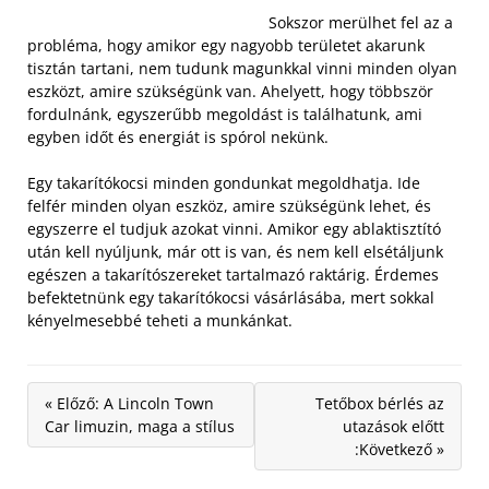
Sokszor merülhet fel az a
probléma, hogy amikor egy nagyobb területet akarunk
tisztán tartani, nem tudunk magunkkal vinni minden olyan
eszközt, amire szükségünk van. Ahelyett, hogy többször
fordulnánk, egyszerűbb megoldást is találhatunk, ami
egyben időt és energiát is spórol nekünk.
Egy takarítókocsi minden gondunkat megoldhatja. Ide
felfér minden olyan eszköz, amire szükségünk lehet, és
egyszerre el tudjuk azokat vinni. Amikor egy ablaktisztító
után kell nyúljunk, már ott is van, és nem kell elsétáljunk
egészen a takarítószereket tartalmazó raktárig. Érdemes
befektetnünk egy takarítókocsi vásárlásába, mert sokkal
kényelmesebbé teheti a munkánkat.
« Előző: A Lincoln Town
Tetőbox bérlés az
Car limuzin, maga a stílus
utazások előtt
:Következő »