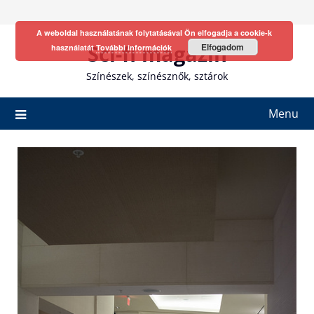
Skip
to
A weboldal használatának folytatásával Ön elfogadja a cookie-k
content
Sci-fi magazin
Elfogadom
használatát
További információk
Színészek, színésznők, sztárok
Menu