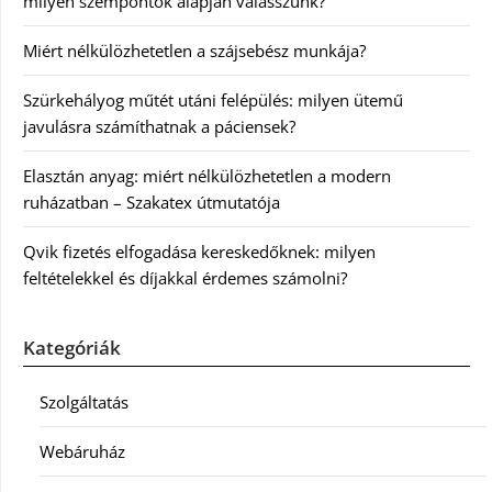
milyen szempontok alapján válasszunk?
Miért nélkülözhetetlen a szájsebész munkája?
Szürkehályog műtét utáni felépülés: milyen ütemű
javulásra számíthatnak a páciensek?
Elasztán anyag: miért nélkülözhetetlen a modern
ruházatban – Szakatex útmutatója
Qvik fizetés elfogadása kereskedőknek: milyen
feltételekkel és díjakkal érdemes számolni?
Kategóriák
Szolgáltatás
Webáruház