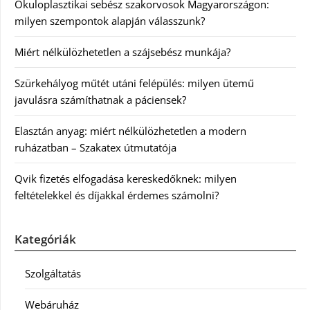
Okuloplasztikai sebész szakorvosok Magyarországon:
milyen szempontok alapján válasszunk?
Miért nélkülözhetetlen a szájsebész munkája?
Szürkehályog műtét utáni felépülés: milyen ütemű
javulásra számíthatnak a páciensek?
Elasztán anyag: miért nélkülözhetetlen a modern
ruházatban – Szakatex útmutatója
Qvik fizetés elfogadása kereskedőknek: milyen
feltételekkel és díjakkal érdemes számolni?
Kategóriák
Szolgáltatás
Webáruház