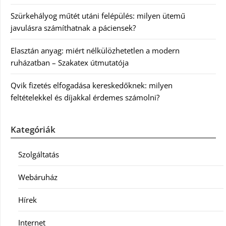
Szürkehályog műtét utáni felépülés: milyen ütemű
javulásra számíthatnak a páciensek?
Elasztán anyag: miért nélkülözhetetlen a modern
ruházatban – Szakatex útmutatója
Qvik fizetés elfogadása kereskedőknek: milyen
feltételekkel és díjakkal érdemes számolni?
Kategóriák
Szolgáltatás
Webáruház
Hírek
Internet