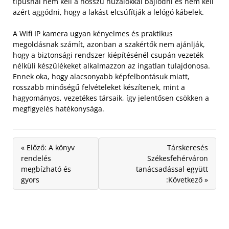
típusnál nem kell a hosszú huzalokkal bajlódni és nem kell
azért aggódni, hogy a lakást elcsúfítják a lelógó kábelek.
A Wifi IP kamera ugyan kényelmes és praktikus
megoldásnak számít, azonban a szakértők nem ajánlják,
hogy a biztonsági rendszer kiépítésénél csupán vezeték
nélküli készülékeket alkalmazzon az ingatlan tulajdonosa.
Ennek oka, hogy alacsonyabb képfelbontásuk miatt,
rosszabb minőségű felvételeket készítenek, mint a
hagyományos, vezetékes társaik, így jelentősen csökken a
megfigyelés hatékonysága.
« Előző: A könyv
Társkeresés
rendelés
Székesfehérváron
megbízható és
tanácsadással együtt
gyors
:Következő »