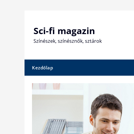
Skip
to
content
Sci-fi magazin
Színészek, színésznők, sztárok
Kezdőlap