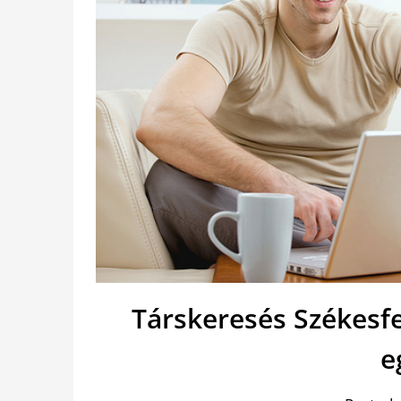
Társkeresés Székesf
e