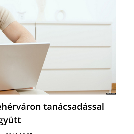
ehérváron tanácsadással
gyütt