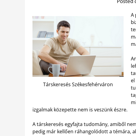
Posted 
A 
bi
te
má
ma
A
le
ta
el
Társkeresés Székesfehérváron
tu
ta
mi
izgalmak közepette nem is veszünk észre.
A társkeresés egyfajta tudomány, amiből nem 
pedig már kellően ráhangolódott a témára, a