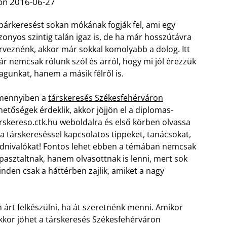
on 2016-06-27
párkeresést sokan mókának fogják fel, ami egy
zonyos szintig talán igaz is, de ha már hosszútávra
rveznénk, akkor már sokkal komolyabb a dolog. Itt
r nemcsak rólunk szól és arról, hogy mi jól érezzük
gunkat, hanem a másik félről is.
mennyiben a
társkeresés Székesfehérváron
hetőségek érdeklik, akkor jöjjön el a diplomas-
rskereso.ctk.hu weboldalra és első körben olvassa
 a társkereséssel kapcsolatos tippeket, tanácsokat,
dnivalókat! Fontos lehet ebben a témában nemcsak
pasztaltnak, hanem olvasottnak is lenni, mert sok
nden csak a háttérben zajlik, amiket a nagy
árt felkészülni, ha át szeretnénk menni. Amikor
kkor jöhet a társkeresés Székesfehérváron