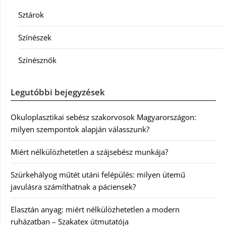
Sztárok
Színészek
Színésznők
Legutóbbi bejegyzések
Okuloplasztikai sebész szakorvosok Magyarországon:
milyen szempontok alapján válasszunk?
Miért nélkülözhetetlen a szájsebész munkája?
Szürkehályog műtét utáni felépülés: milyen ütemű
javulásra számíthatnak a páciensek?
Elasztán anyag: miért nélkülözhetetlen a modern
ruházatban – Szakatex útmutatója