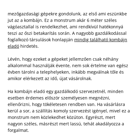
mezőgazdasági gépekre gondolunk, az első ami eszünkbe
jut az a kombájn. Ez a monstrum akár 6 méter széles
vágóasztallal is rendelkezhet, ami rendkívül hatékonnyá
teszi az őszi betakarítás során. A nagyobb gazdálkodással
foglalkozó társulások honlapján
mindig található kombájn
eladó
hirdetés.
Lévén, hogy ezeket a gépeket jellemzően csak néhány
alkalommal használják évente, nem sok értelme van egész
évben tárolni a telephelyeken, inkább megválnak tőle és
amikor elérkezett az idő, újat vásárolnak.
Ha kombájn eladó egy gazdálkodó szervezetnél, minden
esetben érdemes először személyesen megnézni,
ellenőrizni, hogy tökéletesen rendben van. Ha vásárlásra
kerül a sor, a szállítás komoly szervezést igényel, mivel ez a
monstrum nem közlekedhet közúton. Egyrészt, mert
nagyon széles, másrészt mert lassú, tehát akadályozza a
forgalmat.