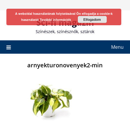
Skip
to
A weboldal használatának folytatásával Ön elfogadja a cookie-k
content
Sci-fi magazin
Elfogadom
használatát
További információk
Színészek, színésznők, sztárok
Menu
arnyekturonovenyek2-min