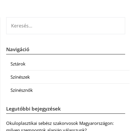
KERESÉS:
Navigáció
Sztárok
Színészek
Színésznők
Legutóbbi bejegyzések
Okuloplasztikai sebész szakorvosok Magyarországon:
milyen szempontok alapján válasszunk?