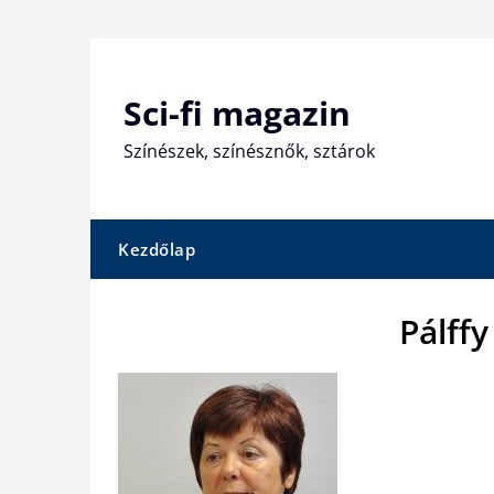
Skip
to
content
Sci-fi magazin
Színészek, színésznők, sztárok
Kezdőlap
Pálffy