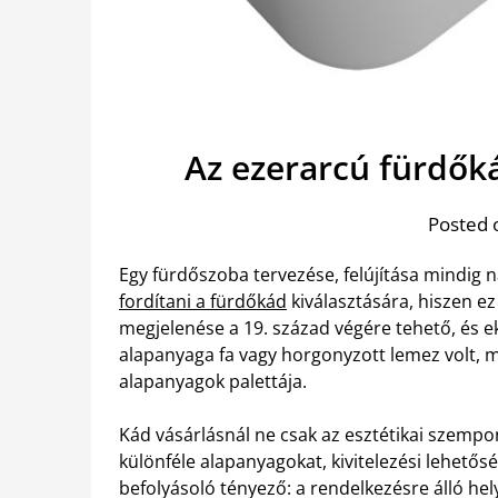
Az ezerarcú fürdők
Posted 
Egy fürdőszoba tervezése, felújítása mindig 
fordítani a fürdőkád
kiválasztására, hiszen ez
megjelenése a 19. század végére tehető, és e
alapanyaga fa vagy horgonyzott lemez volt, 
alapanyagok palettája.
Kád vásárlásnál ne csak az esztétikai szemp
különféle alapanyagokat, kivitelezési lehető
befolyásoló tényező: a rendelkezésre álló hel