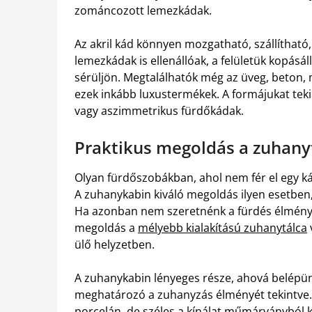
zománcozott lemezkádak.
Az akril kád könnyen mozgatható, szállítható,
lemezkádak is ellenállóak, a felületük kopásáll
sérüljön. Megtalálhatók még az üveg, beton,
ezek inkább luxustermékek. A formájukat tek
vagy aszimmetrikus fürdőkádak.
Praktikus megoldás a zuhany
Olyan fürdőszobákban, ahol nem fér el egy ká
A zuhanykabin kiváló megoldás ilyen esetben
Ha azonban nem szeretnénk a fürdés élményér
megoldás a
mélyebb kialakítású zuhanytálca
ülő helyzetben.
A zuhanykabin lényeges része, ahová belépün
meghatározó a zuhanyzás élményét tekintve. K
porcelán, de széles a kínálat műmárványból k