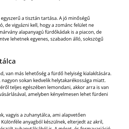
 egyszerű a tisztán tartása. A jó minőségű
ó, de vigyázni kell, hogy a zománc felület ne
 márvány alapanyagú fürdőkádak is a piacon, de
intve lehetnek egyenes, szabadon álló, sokszögű
tálca
d, van más lehetőség a fürdő helyiség kialakítására.
, nagyon sokan kedvelik helytakarékossága miatt.
ől teljes egészében lemondani, akkor arra is van
vásárlásával, amelyben kényelmesen lehet fürdeni
k, vagyis a zuhanytálca, ami alapvetően
ülönféle anyagból készülnek, elterjedt az akril,
észült zuhanytálcából is. A méret- és formavariáció