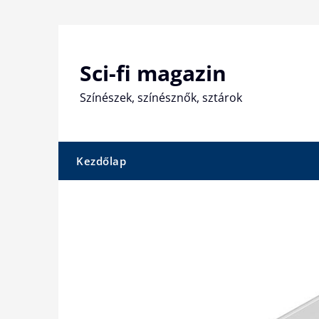
Skip
to
content
Sci-fi magazin
Színészek, színésznők, sztárok
Kezdőlap