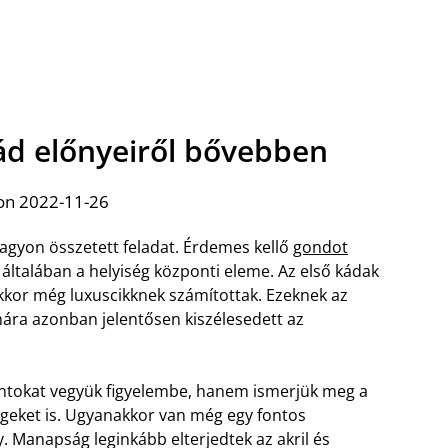
ád előnyeiről bővebben
on 2022-11-26
nagyon összetett feladat. Érdemes kellő
gondot
 általában a helyiség központi eleme. Az első kádak
kkor még luxuscikknek számítottak. Ezeknek az
mára azonban jelentősen kiszélesedett az
ontokat vegyük figyelembe, hanem ismerjük meg a
ségeket is. Ugyanakkor van még egy fontos
y. Manapság leginkább elterjedtek az akril és