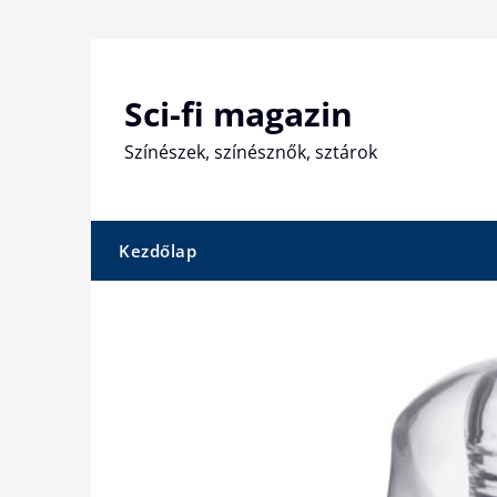
Skip
to
content
Sci-fi magazin
Színészek, színésznők, sztárok
Kezdőlap