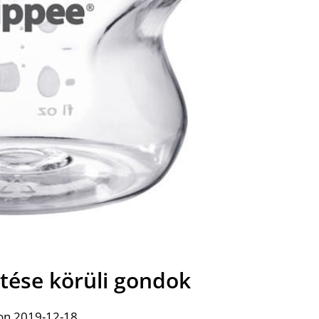
etése körüli gondok
on 2019-12-18