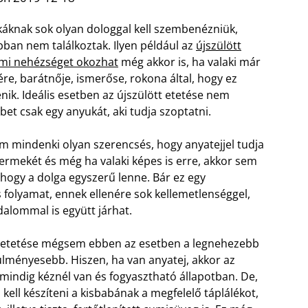
ukáknak sok olyan dologgal kell szembenézniük,
bban nem találkoztak. Ilyen például az
újszülött
 ami nehézséget okozhat
még akkor is, ha valaki már
vére, barátnője, ismerőse, rokona által, hogy ez
nik. Ideális esetben az újszülött etetése nem
bet csak egy anyukát, aki tudja szoptatni.
 mindenki olyan szerencsés, hogy anyatejjel tudja
yermekét és még ha valaki képes is erre, akkor sem
hogy a dolga egyszerű lenne. Bár ez egy
 folyamat, ennek ellenére sok kellemetlenséggel,
jdalommal is együtt járhat.
t etetése mégsem ebben az esetben a legnehezebb
ülményesebb. Hiszen, ha van anyatej, akkor az
mindig kéznél van és fogyasztható állapotban. De,
 kell készíteni a kisbabának a megfelelő táplálékot,