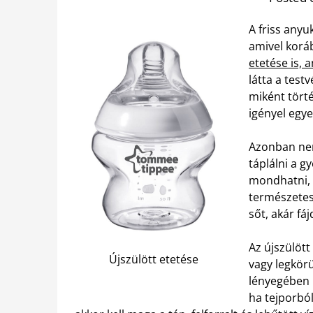
A friss any
amivel korá
etetése is,
látta a test
miként törté
igényel egye
Azonban nem
táplálni a g
mondhatni, 
természetes
sőt, akár fá
Az újszülöt
Újszülött etetése
vagy legkör
lényegében 
ha tejporból