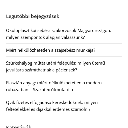
Legutóbbi bejegyzések
Okuloplasztikai sebész szakorvosok Magyarországon:
milyen szempontok alapján válasszunk?
Miért nélkülözhetetlen a szájsebész munkája?
Szürkehályog műtét utáni felépülés: milyen ütemű
javulásra számíthatnak a páciensek?
Elasztán anyag: miért nélkülözhetetlen a modern
ruházatban – Szakatex útmutatója
Qvik fizetés elfogadása kereskedőknek: milyen
feltételekkel és díjakkal érdemes számolni?
Kategóriák