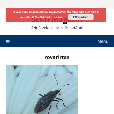
Skip
to
A weboldal használatának folytatásával Ön elfogadja a cookie-k
content
Sci-fi magazin
Elfogadom
használatát
További információk
Színészek, színésznők, sztárok
Menu
rovarirtas