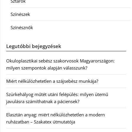
Sztárok
Színészek
Színésznők
Legutóbbi bejegyzések
Okuloplasztikai sebész szakorvosok Magyarországon:
milyen szempontok alapján válasszunk?
Miért nélkülözhetetlen a szájsebész munkája?
Szürkehályog műtét utáni felépülés: milyen ütemű
javulásra számíthatnak a páciensek?
Elasztán anyag: miért nélkülözhetetlen a modern
ruházatban – Szakatex útmutatója