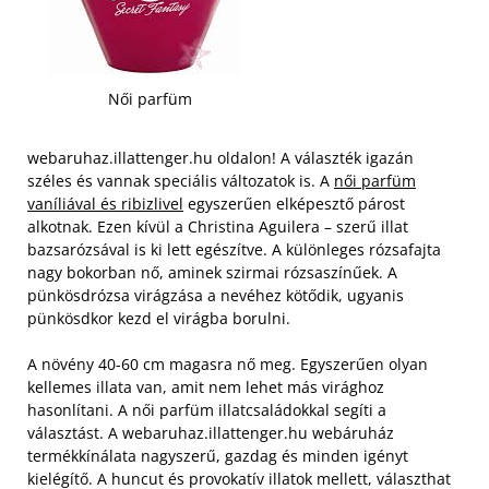
Női parfüm
webaruhaz.illattenger.hu oldalon! A választék igazán
széles és vannak speciális változatok is. A
női parfüm
vaníliával és ribizlivel
egyszerűen elképesztő párost
alkotnak. Ezen kívül a Christina Aguilera – szerű illat
bazsarózsával is ki lett egészítve. A különleges rózsafajta
nagy bokorban nő, aminek szirmai rózsaszínűek. A
pünkösdrózsa virágzása a nevéhez kötődik, ugyanis
pünkösdkor kezd el virágba borulni.
A növény 40-60 cm magasra nő meg. Egyszerűen olyan
kellemes illata van, amit nem lehet más virághoz
hasonlítani. A női parfüm illatcsaládokkal segíti a
választást. A webaruhaz.illattenger.hu webáruház
termékkínálata nagyszerű, gazdag és minden igényt
kielégítő. A huncut és provokatív illatok mellett, választhat