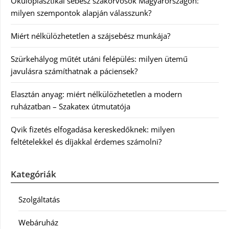
Okuloplasztikai sebész szakorvosok Magyarországon:
milyen szempontok alapján válasszunk?
Miért nélkülözhetetlen a szájsebész munkája?
Szürkehályog műtét utáni felépülés: milyen ütemű
javulásra számíthatnak a páciensek?
Elasztán anyag: miért nélkülözhetetlen a modern
ruházatban – Szakatex útmutatója
Qvik fizetés elfogadása kereskedőknek: milyen
feltételekkel és díjakkal érdemes számolni?
Kategóriák
Szolgáltatás
Webáruház