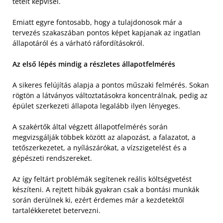
tételt képvisel.
Emiatt egyre fontosabb, hogy a tulajdonosok már a
tervezés szakaszában pontos képet kapjanak az ingatlan
állapotáról és a várható ráfordításokról.
Az első lépés mindig a részletes állapotfelmérés
A sikeres felújítás alapja a pontos műszaki felmérés. Sokan
rögtön a látványos változtatásokra koncentrálnak, pedig az
épület szerkezeti állapota legalább ilyen lényeges.
A szakértők által végzett állapotfelmérés során
megvizsgálják többek között az alapozást, a falazatot, a
tetőszerkezetet, a nyílászárókat, a vízszigetelést és a
gépészeti rendszereket.
Az így feltárt problémák segítenek reális költségvetést
készíteni. A rejtett hibák gyakran csak a bontási munkák
során derülnek ki, ezért érdemes már a kezdetektől
tartalékkeretet betervezni.