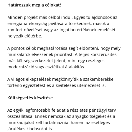
Határozzuk meg a célokat!
Minden projekt más célból indul. Egyes tulajdonosok az
energiahatékonyság javítására törekednek, mások a
komfort növelését vagy az ingatlan értékének emelését
helyezik előtérbe.
A pontos célok meghatározása segít eldönteni, hogy mely
munkálatok élvezzenek prioritást. A teljes korszerűsítés
más költségszerkezetet jelent, mint egy részleges
modernizáció vagy esztétikai átalakítás.
A világos elképzelések megkönnyítik a szakemberekkel
történő egyeztetést és a kivitelezés ütemezését is.
Költségvetés készítése
Az egyik legfontosabb feladat a részletes pénzügyi terv
összeállítása. Ennek nemcsak az anyagköltségeket és a
munkadíjakat kell tartalmaznia, hanem az esetleges
járulékos kiadásokat is.