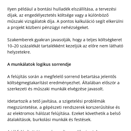
Ilyen például a bontási hulladék elszállítása, a tervezési
díjak, az engedélyeztetés költsége vagy a különböző
műszaki vizsgálatok díja. A pontos kalkuláció segít elkerülni
a projekt közbeni pénzügyi nehézségeket.
Szakemberek gyakran javasolják, hogy a teljes költségkeret
10–20 százalékát tartalékként kezeljük az előre nem látható
helyzetekre.
A munkálatok logikus sorrendje
A felújítás során a megfelelő sorrend betartása jelentős
költségmegtakarítást eredményezhet. Általában először a
szerkezeti és műszaki munkák elvégzése javasolt.
Idetartozik a tető javítása, a szigetelési problémák
megszüntetése, a gépészeti rendszerek korszerűsítése és
az elektromos hálózat felújítása. Ezeket követhetik a belső
átalakítások, burkolási munkák és festések.