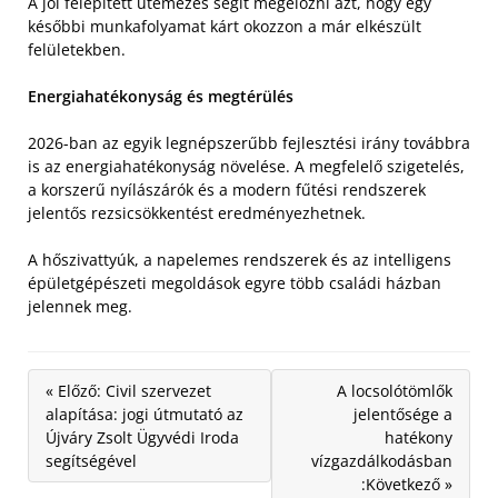
A jól felépített ütemezés segít megelőzni azt, hogy egy
későbbi munkafolyamat kárt okozzon a már elkészült
felületekben.
Energiahatékonyság és megtérülés
2026-ban az egyik legnépszerűbb fejlesztési irány továbbra
is az energiahatékonyság növelése. A megfelelő szigetelés,
a korszerű nyílászárók és a modern fűtési rendszerek
jelentős rezsicsökkentést eredményezhetnek.
A hőszivattyúk, a napelemes rendszerek és az intelligens
épületgépészeti megoldások egyre több családi házban
jelennek meg.
« Előző: Civil szervezet
A locsolótömlők
alapítása: jogi útmutató az
jelentősége a
Újváry Zsolt Ügyvédi Iroda
hatékony
segítségével
vízgazdálkodásban
:Következő »