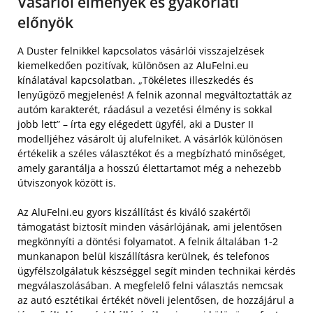
Vásárlói élmények és gyakorlati
előnyök
A Duster felnikkel kapcsolatos vásárlói visszajelzések
kiemelkedően pozitívak, különösen az AluFelni.eu
kínálatával kapcsolatban. „Tökéletes illeszkedés és
lenyűgöző megjelenés! A felnik azonnal megváltoztatták az
autóm karakterét, ráadásul a vezetési élmény is sokkal
jobb lett” – írta egy elégedett ügyfél, aki a Duster II
modelljéhez vásárolt új alufelniket. A vásárlók különösen
értékelik a széles választékot és a megbízható minőséget,
amely garantálja a hosszú élettartamot még a nehezebb
útviszonyok között is.
Az AluFelni.eu gyors kiszállítást és kiváló szakértői
támogatást biztosít minden vásárlójának, ami jelentősen
megkönnyíti a döntési folyamatot. A felnik általában 1-2
munkanapon belül kiszállításra kerülnek, és telefonos
ügyfélszolgálatuk készséggel segít minden technikai kérdés
megválaszolásában. A megfelelő felni választás nemcsak
az autó esztétikai értékét növeli jelentősen, de hozzájárul a