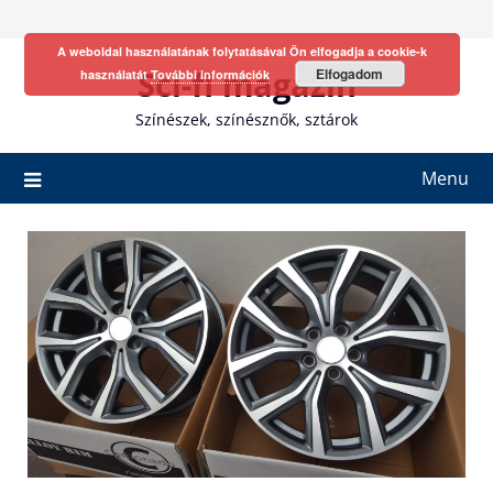
Skip
to
A weboldal használatának folytatásával Ön elfogadja a cookie-k
content
Sci-fi magazin
Elfogadom
használatát
További információk
Színészek, színésznők, sztárok
Menu