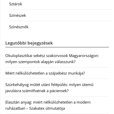
Sztárok
Színészek
Színésznők
Legutóbbi bejegyzések
Okuloplasztikai sebész szakorvosok Magyarországon:
milyen szempontok alapján válasszunk?
Miért nélkülözhetetlen a szájsebész munkája?
Szürkehályog műtét utáni felépülés: milyen ütemű
javulásra számíthatnak a páciensek?
Elasztán anyag: miért nélkülözhetetlen a modern
ruházatban – Szakatex útmutatója