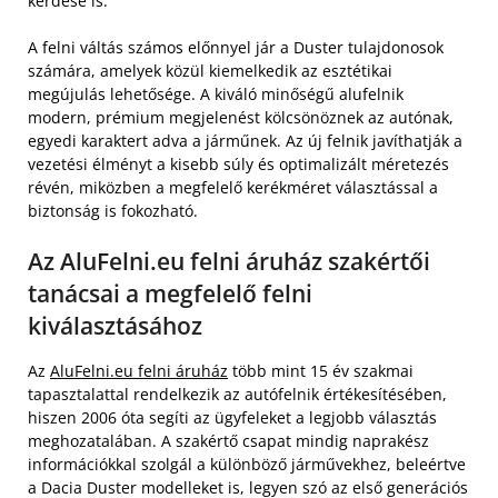
kérdése is.
A felni váltás számos előnnyel jár a Duster tulajdonosok
számára, amelyek közül kiemelkedik az esztétikai
megújulás lehetősége. A kiváló minőségű alufelnik
modern, prémium megjelenést kölcsönöznek az autónak,
egyedi karaktert adva a járműnek. Az új felnik javíthatják a
vezetési élményt a kisebb súly és optimalizált méretezés
révén, miközben a megfelelő kerékméret választással a
biztonság is fokozható.
Az AluFelni.eu felni áruház szakértői
tanácsai a megfelelő felni
kiválasztásához
Az
AluFelni.eu felni áruház
több mint 15 év szakmai
tapasztalattal rendelkezik az autófelnik értékesítésében,
hiszen 2006 óta segíti az ügyfeleket a legjobb választás
meghozatalában. A szakértő csapat mindig naprakész
információkkal szolgál a különböző járművekhez, beleértve
a Dacia Duster modelleket is, legyen szó az első generációs