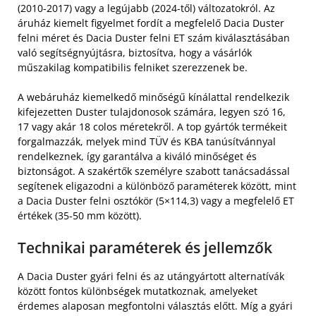
(2010-2017) vagy a legújabb (2024-től) változatokról. Az
áruház kiemelt figyelmet fordít a megfelelő Dacia Duster
felni méret és Dacia Duster felni ET szám kiválasztásában
való segítségnyújtásra, biztosítva, hogy a vásárlók
műszakilag kompatibilis felniket szerezzenek be.
A webáruház kiemelkedő minőségű kínálattal rendelkezik
kifejezetten Duster tulajdonosok számára, legyen szó 16,
17 vagy akár 18 colos méretekről. A top gyártók termékeit
forgalmazzák, melyek mind TÜV és KBA tanúsítvánnyal
rendelkeznek, így garantálva a kiváló minőséget és
biztonságot. A szakértők személyre szabott tanácsadással
segítenek eligazodni a különböző paraméterek között, mint
a Dacia Duster felni osztókör (5×114,3) vagy a megfelelő ET
értékek (35-50 mm között).
Technikai paraméterek és jellemzők
A Dacia Duster gyári felni és az utángyártott alternatívák
között fontos különbségek mutatkoznak, amelyeket
érdemes alaposan megfontolni választás előtt. Míg a gyári