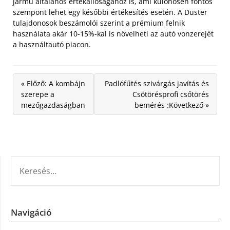
jármű általános értékállóságához is, ami különösen fontos
szempont lehet egy későbbi értékesítés esetén. A Duster
tulajdonosok beszámolói szerint a prémium felnik
használata akár 10-15%-kal is növelheti az autó vonzerejét
a használtautó piacon.
« Előző: A kombájn
Padlófűtés szivárgás javítás és
szerepe a
Csötörésprofi csőtörés
mezőgazdaságban
bemérés :Következő »
KERESÉS:
Navigáció