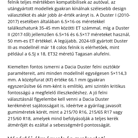
felnik teljes mértékben kompatibilisek az autóval, az
utángyártott modellek gyakran kínálnak szélesebb design
választékot és akár jobb ár-érték arányt is. A Duster I (2010-
2017) esetében általában 6.5×16-os méretekkel
találkozhatunk 35-45 mm közötti ET számmal, míg a Duster
II (2017-től) jellemzően 6.5×16 és 6.5×17 méreteket használ,
50 mm-es ET értékkel. A legújabb, 2024-től gyártott Duster
III-as modellnél már 18 colos felnik is elérhetőek, mint
például a 6.5J x 18, ET32 méretű Tagasan alufelni.
Kiemelten fontos ismerni a Dacia Duster felni osztókör
paramétereit, ami minden modellnél egységesen 5×114,3
mm. A középfurat (KF) értéke 66.1 mm (gyakran
egyszerűsítve 66 mm-ként is említik), ami szintén kritikus
fontosságú a megfelelő illeszkedéshez. A jó felni
választásnál figyelembe kell venni a Dacia Duster
kerékméret sajátosságait is, ideértve a gyárilag javasolt
gumiméretek körét, mint a 215/70 R16, 215/65 R17 vagy
215/60 R18, amelyek mind befolyásolják a teljes kerék
átmérőjét és ezáltal a sebességmérő pontosságát.