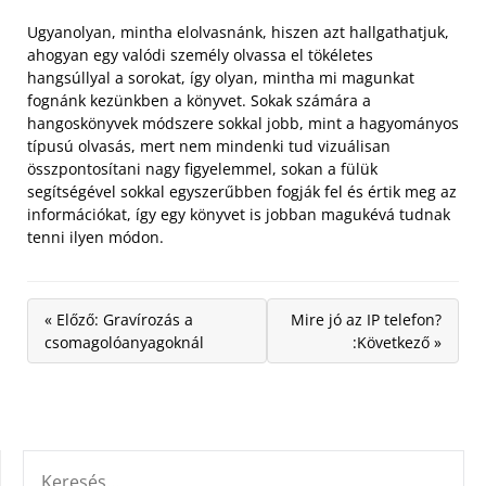
Ugyanolyan, mintha elolvasnánk, hiszen azt hallgathatjuk,
ahogyan egy valódi személy olvassa el tökéletes
hangsúllyal a sorokat, így olyan, mintha mi magunkat
fognánk kezünkben a könyvet. Sokak számára a
hangoskönyvek módszere sokkal jobb, mint a hagyományos
típusú olvasás, mert nem mindenki tud vizuálisan
összpontosítani nagy figyelemmel, sokan a fülük
segítségével sokkal egyszerűbben fogják fel és értik meg az
információkat, így egy könyvet is jobban magukévá tudnak
tenni ilyen módon.
« Előző: Gravírozás a
Mire jó az IP telefon?
csomagolóanyagoknál
:Következő »
KERESÉS: