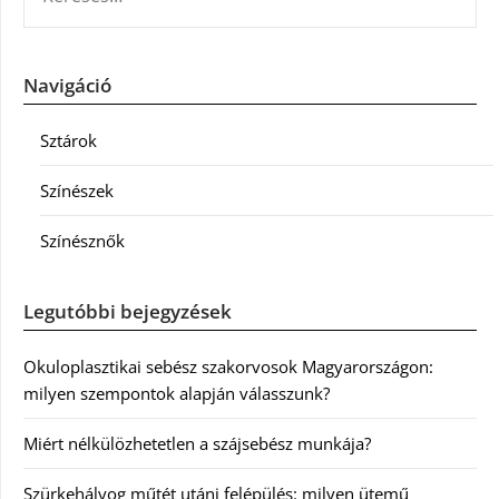
Navigáció
Sztárok
Színészek
Színésznők
Legutóbbi bejegyzések
Okuloplasztikai sebész szakorvosok Magyarországon:
milyen szempontok alapján válasszunk?
Miért nélkülözhetetlen a szájsebész munkája?
Szürkehályog műtét utáni felépülés: milyen ütemű