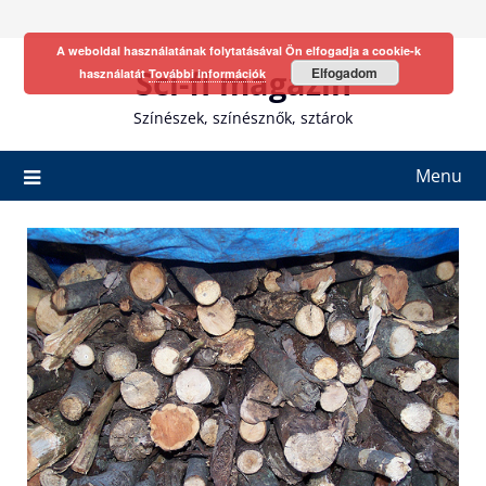
Skip
to
A weboldal használatának folytatásával Ön elfogadja a cookie-k
content
Sci-fi magazin
Elfogadom
használatát
További információk
Színészek, színésznők, sztárok
Menu