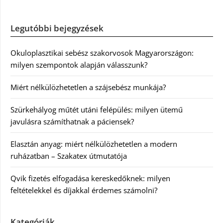
Legutóbbi bejegyzések
Okuloplasztikai sebész szakorvosok Magyarországon:
milyen szempontok alapján válasszunk?
Miért nélkülözhetetlen a szájsebész munkája?
Szürkehályog műtét utáni felépülés: milyen ütemű
javulásra számíthatnak a páciensek?
Elasztán anyag: miért nélkülözhetetlen a modern
ruházatban – Szakatex útmutatója
Qvik fizetés elfogadása kereskedőknek: milyen
feltételekkel és díjakkal érdemes számolni?
Kategóriák