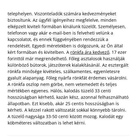
telephelyen. Viszonteladók számára kedvezményeket
biztosítunk. Az ügyfél igényeihez megfelelve, minden
elképzelt kiviteli formában kínálunk tüzelőt. Személyesen,
telefonon vagy akár e-mail-ben is felveheti velünk a
kapcsolatot, és ennek függvényében rendezzük a
rendelését. Egyedi méretekben is dolgozunk, az Ön által
kért formában és kivitelben. A
rönkfa ára kedvező
, 17 ezer
forinttól már megrendelhető. Főleg asztalosok használják
különböző bútorok, játszóterek kialakításánál.
Az esztergált
rönkfa minősége kivételes, szálkamentes, egyenletesre
gyalult alapanyag. Főleg nyárfa rönkfát érdemes vásárolni.
A rönkfa oszlop nem görbe, nem vetemedett és teljes
mértékben egyenes. Hálós, kalodás tüzelő 33 centi
hosszúságban kérhető, kazán kész, azonnal felhasználható
állapotban. Ezt kisebb, akár 25 centis hosszúságban is
kérheti. A kézzel rakott változatát sokkal könnyebb tárolni.
A tüzelő nagysága 33-50 centi között mozog. Kalodát egy
köbméteres változatban is lehet kérni.