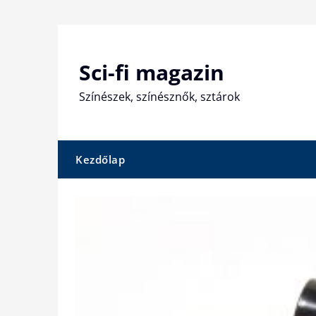
Skip
to
content
Sci-fi magazin
Színészek, színésznők, sztárok
Kezdőlap