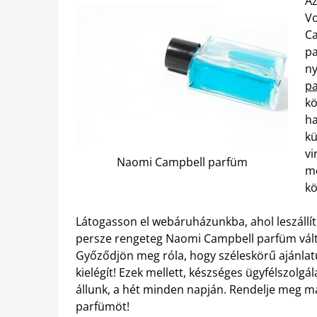
Az
Vo
Ca
pa
ny
pa
kö
ha
kü
vi
Naomi Campbell parfüm
me
kö
Látogasson el webáruházunkba, ahol leszállít
persze rengeteg Naomi Campbell parfüm válto
Győződjön meg róla, hogy széleskörű ajánlat
kielégít! Ezek mellett, készséges ügyfélszolgál
állunk, a hét minden napján. Rendelje meg ma
parfümöt!