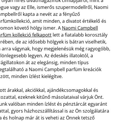
 olyan híres divatmagazinok címlapjairól, mint a
gue vagy az Elle, ismerős szupermodellről, Naomi
mpbellről kapta a nevét az a fényűző
rfümkollekció, amit minden, a divatot értékelő és
omon követő hölgy ismer. A
Naomi Campbell
rfüm kollekció felkapott
lett a fiatalabb korosztály
rében, de az idősebb hölgyek is bátran viselhetik,
 arra vágynak, hogy megjelenésük még ragyogóbb,
lönlegesebb legyen. Az édeskés illatoktól, a
rágillatokon át az elegánsig, minden típus
gtalálható a Naomi Campbell parfüm kreációk
zött, minden ízlést kielégítve.
ott árakkal, akciókkal, ajándékcsomagokkal és
zattal, ezeknek kitűnő másolataival várjuk Önt.
unk valóban minden ízlést és pénztárcát egyaránt
attal, gyors házhozszállítással is az Ön szolgálatára
 és holnap már át is veheti az Önnek tetsző